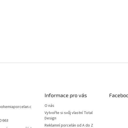
Informace pro vás
Facebo
O nás
bohemiaporcelan.c
Vytvořte si svůj vlastní Total
Design
0 663
Reklamní porcelán od A do Z