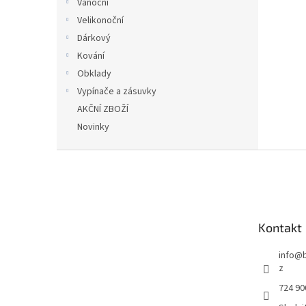
Vánoční
Velikonoční
Dárkový
Kování
Obklady
Vypínače a zásuvky
AKČNÍ ZBOŽÍ
Novinky
Z
á
p
a
t
Kontakt
í
info
@
z
724 90