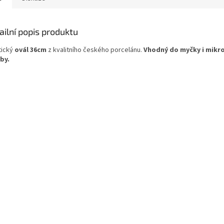
ailní popis produktu
tický
ovál 36cm
z kvalitního českého porcelánu.
Vhodný do myčky i mikr
by.