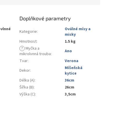
Doplňkové parametry
ovlnné
Oválné mísy a
Kategorie
:
misky
Hmotnost
:
1.5 kg
?
Myčka a
Ano
mikrolvnná trouba
:
Tvar
:
Verona
Míšeňská
Dekor
:
kytice
Délka (A)
:
36cm
Šířka (B)
:
26cm
Výška (C)
:
3,5cm