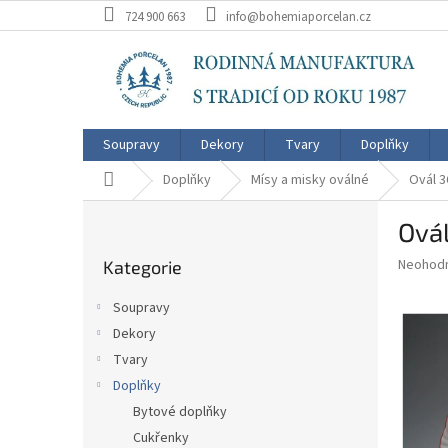
Přejít
724 900 663
info@bohemiaporcelan.cz
na
obsah
Soupravy
Dekory
Tvary
Doplňky
Domů
Doplňky
Mísy a misky oválné
Ovál 3
P
Ová
o
Přeskočit
s
Průměr
Neohod
Kategorie
kategorie
t
hodnoce
r
produkt
Soupravy
a
je
Dekory
0,0
n
z
Tvary
n
5
í
Doplňky
hvězdič
p
Bytové doplňky
a
Cukřenky