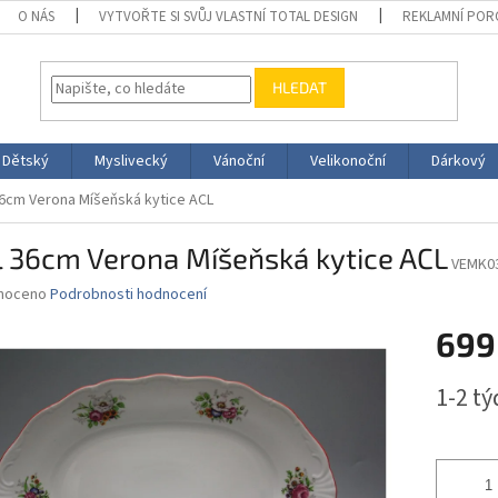
O NÁS
VYTVOŘTE SI SVŮJ VLASTNÍ TOTAL DESIGN
REKLAMNÍ POR
HLEDAT
Dětský
Myslivecký
Vánoční
Velikonoční
Dárkový
6cm Verona Míšeňská kytice ACL
l 36cm Verona Míšeňská kytice ACL
VEMK0
né
noceno
Podrobnosti hodnocení
ní
699
u
Měrná
1-2 t
cena:
ek.