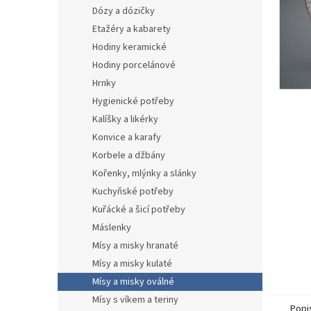
n
Dózy a dózičky
e
Etažéry a kabarety
l
Hodiny keramické
Hodiny porcelánové
Hrnky
Hygienické potřeby
Kalíšky a likérky
Konvice a karafy
Korbele a džbány
Kořenky, mlýnky a slánky
Kuchyňské potřeby
Kuřácké a šicí potřeby
Máslenky
Mísy a misky hranaté
Mísy a misky kulaté
Mísy a misky oválné
Mísy s víkem a teriny
Popi