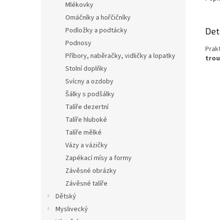
Mlékovky
Omáčníky a hořčičníky
Det
Podložky a podtácky
Podnosy
Prak
Příbory, naběračky, vidličky a lopatky
trou
Stolní doplňky
Svícny a ozdoby
Šálky s podšálky
Talíře dezertní
Talíře hluboké
Talíře mělké
Vázy a vázičky
Zapékací mísy a formy
Závěsné obrázky
Závěsné talíře
Dětský
Myslivecký