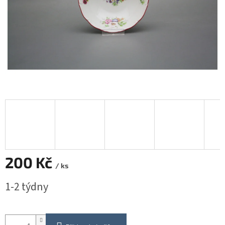
200 Kč
/ ks
Měrná
1-2 týdny
cena: