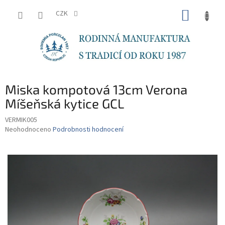
Přejít
NÁKUP
na
CZK
obsah
KOŠÍK
Miska kompotová 13cm Verona
Míšeňská kytice GCL
VERMIK005
Průměrné
Neohodnoceno
Podrobnosti hodnocení
hodnocení
produktu
je
0,0
z
5
hvězdiček.