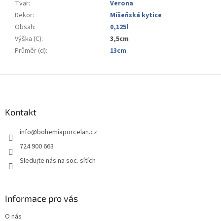
Tvar
:
Verona
Dekor
:
Míšeňská kytice
Obsah
:
0,125l
Výška (C)
:
3,5cm
Průměr (d)
:
13cm
Z
á
p
a
Kontakt
t
info
@
bohemiaporcelan.cz
í
724 900 663
Sledujte nás na soc. sítích
Informace pro vás
O nás