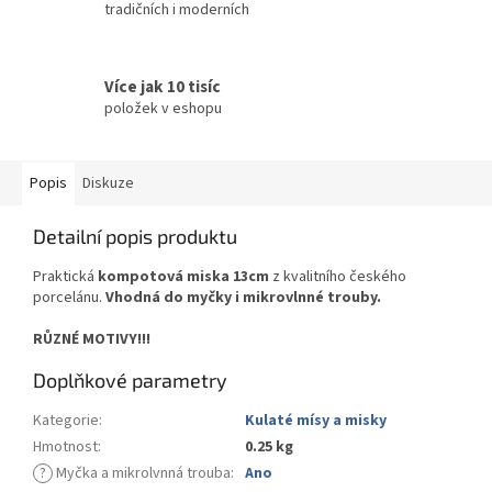
tradičních i moderních
Více jak 10 tisíc
položek v eshopu
Popis
Diskuze
Detailní popis produktu
Praktická
kompotová miska 13cm
z kvalitního českého
porcelánu.
Vhodná do myčky i mikrovlnné trouby.
RŮZNÉ MOTIVY!!!
Doplňkové parametry
Kategorie
:
Kulaté mísy a misky
Hmotnost
:
0.25 kg
?
Myčka a mikrolvnná trouba
:
Ano