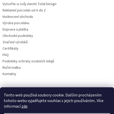
Vytvořte si svůj vlastní Total Design
Reklamní porcelán od A do Z
Hodnocení obchodu
Výroba porcelánu
Doprava a platba
Obchodní podmínky
Značení výrobků
Certifikáty
FAQ
Podmínky ochrany osobních údajů
Ruční malba
Kontakty
Facebook
Tento web používá soubory cookie. Dalším procházením
tohoto webu vyjadřujete souhlas s jejich používáním.. Více
informací
zde
.