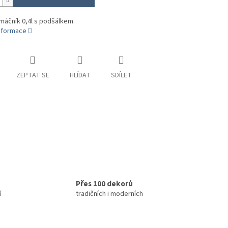
máčník 0,4l s podšálkem.
informace
ZEPTAT SE
HLÍDAT
SDÍLET
Přes 100 dekorů
í
tradičních i moderních