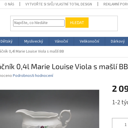
O NÁS
VYTVOŘTE SI SVŮJ VLASTNÍ TOTAL DESIGN
REKLAMNÍ POR
HLEDAT
Dětský
Myslivecký
Vánoční
Velikonoční
Dárkový
ník 0,4l Marie Louise Viola s mašlí BB
ník 0,4l Marie Louise Viola s mašlí BB
né
noceno
Podrobnosti hodnocení
ní
2 0
u
Měrná
1-2 t
cena:
ek.