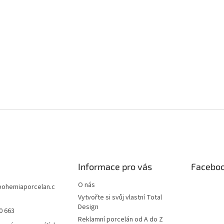
Informace pro vás
Facebo
O nás
bohemiaporcelan.c
Vytvořte si svůj vlastní Total
Design
0 663
Reklamní porcelán od A do Z