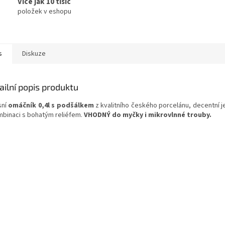
Více jak 10 tisíc
položek v eshopu
s
Diskuze
ailní popis produktu
sní
omáčník 0,4l s podšálkem
z kvalitního českého porcelánu, decentní 
mbinaci s bohatým reliéfem.
VHODNÝ do myčky i mikrovlnné trouby.