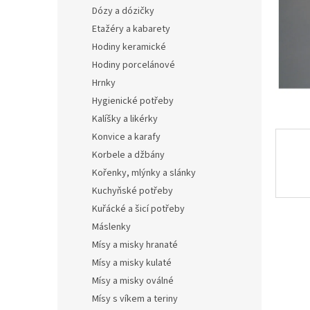
n
Dózy a dózičky
e
Etažéry a kabarety
l
Hodiny keramické
Hodiny porcelánové
Hrnky
Hygienické potřeby
Kalíšky a likérky
Konvice a karafy
Korbele a džbány
Kořenky, mlýnky a slánky
Kuchyňské potřeby
Kuřácké a šicí potřeby
Máslenky
Mísy a misky hranaté
Mísy a misky kulaté
Mísy a misky oválné
Mísy s víkem a teriny