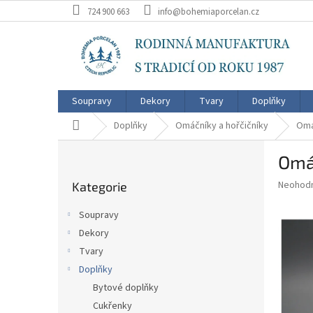
Přejít
724 900 663
info@bohemiaporcelan.cz
na
obsah
Soupravy
Dekory
Tvary
Doplňky
Domů
Doplňky
Omáčníky a hořčičníky
Omáč
P
Omáč
o
Přeskočit
s
Průměr
Neohod
Kategorie
kategorie
t
hodnoce
r
produkt
Soupravy
a
je
Dekory
0,0
n
z
Tvary
n
5
í
Doplňky
hvězdič
p
Bytové doplňky
a
Cukřenky