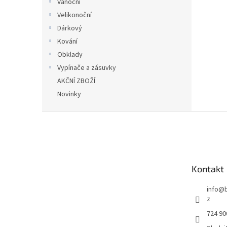
Vánoční
Velikonoční
Dárkový
Kování
Obklady
Vypínače a zásuvky
AKČNÍ ZBOŽÍ
Novinky
Z
á
p
a
t
Kontakt
í
info
@
z
724 90