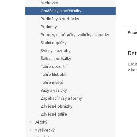
Mlékovky
Omáčníky a hořčičníky
Podložky a podtácky
Podnosy
Popi
Příbory, naběračky, vidličky a lopatky
Stolní doplňky
Svícny a ozdoby
Det
Šálky s podšálky
Luxu
Talíře dezertní
v ko
Talíře hluboké
Talíře mělké
Vázy a vázičky
Zapékací mísy a formy
Závěsné obrázky
Závěsné talíře
Dětský
Myslivecký