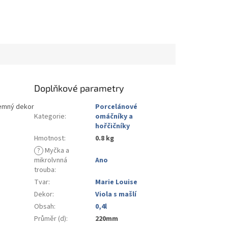
Doplňkové parametry
jemný dekor
Porcelánové
Kategorie
:
omáčníky a
hořčičníky
Hmotnost
:
0.8 kg
?
Myčka a
mikrolvnná
Ano
trouba
:
Tvar
:
Marie Louise
Dekor
:
Viola s mašlí
Obsah
:
0,4l
Průměr (d)
:
220mm