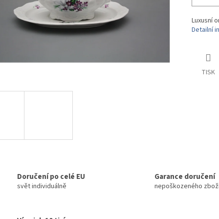
Luxusní o
Detailní 
TISK
Doručení po celé EU
Garance doručení
svět individuálně
nepoškozeného zbož