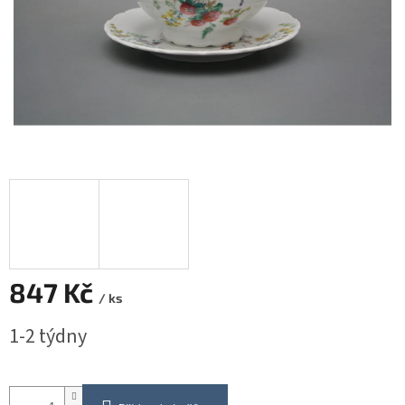
847 Kč
/ ks
Měrná
1-2 týdny
cena: