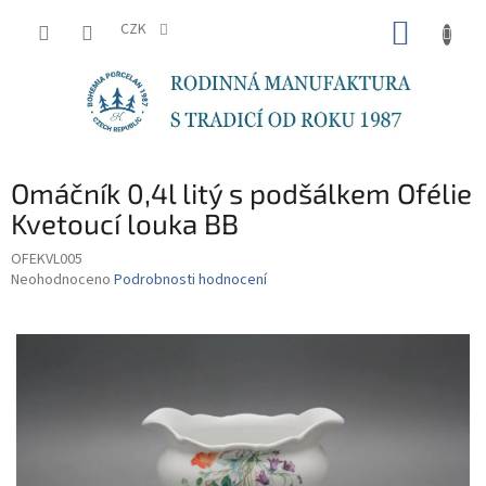
Přejít
NÁKUP
na
CZK
obsah
KOŠÍK
Omáčník 0,4l litý s podšálkem Ofélie
Kvetoucí louka BB
OFEKVL005
Průměrné
Neohodnoceno
Podrobnosti hodnocení
hodnocení
produktu
je
0,0
z
5
hvězdiček.