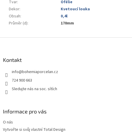
Tvar
:
Ofélie
Dekor
:
Kvetoucí louka
Obsah
:
0,4l
Průměr (d)
:
170mm
Z
á
p
a
Kontakt
t
info
@
bohemiaporcelan.cz
í
724 900 663
Sledujte nás na soc. sítích
Informace pro vás
O nás
Vytvořte si svůj vlastní Total Design