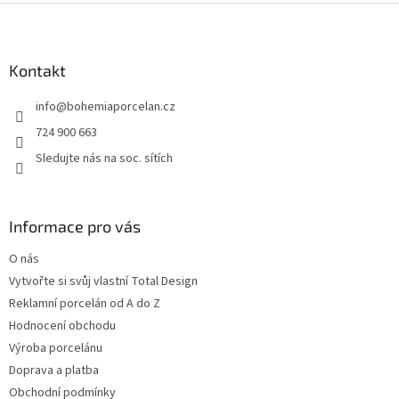
Z
á
p
a
Kontakt
t
info
@
bohemiaporcelan.cz
í
724 900 663
Sledujte nás na soc. sítích
Informace pro vás
O nás
Vytvořte si svůj vlastní Total Design
Reklamní porcelán od A do Z
Hodnocení obchodu
Výroba porcelánu
Doprava a platba
Obchodní podmínky