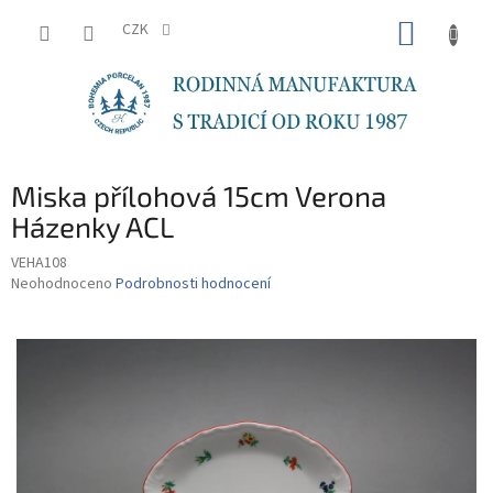
Přejít
NÁKUP
na
CZK
obsah
KOŠÍK
Miska přílohová 15cm Verona
Házenky ACL
VEHA108
Průměrné
Neohodnoceno
Podrobnosti hodnocení
hodnocení
produktu
je
0,0
z
5
hvězdiček.