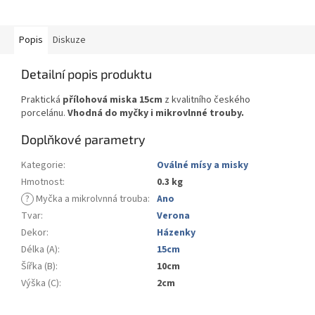
Popis
Diskuze
Detailní popis produktu
Praktická
přílohová miska 15cm
z kvalitního českého
porcelánu.
Vhodná do myčky i mikrovlnné trouby.
Doplňkové parametry
Kategorie
:
Oválné mísy a misky
Hmotnost
:
0.3 kg
?
Myčka a mikrolvnná trouba
:
Ano
Tvar
:
Verona
Dekor
:
Házenky
Délka (A)
:
15cm
Šířka (B)
:
10cm
Výška (C)
:
2cm