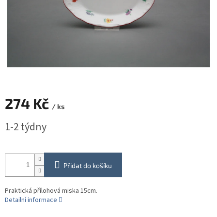
274 Kč
/ ks
Měrná
1-2 týdny
cena:
Přidat do košíku
Praktická přílohová miska 15cm.
Detailní informace