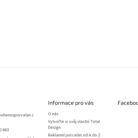
Informace pro vás
Facebo
O nás
bohemiaporcelan.c
Vytvořte si svůj vlastní Total
Design
0 663
Reklamní porcelán od A do Z