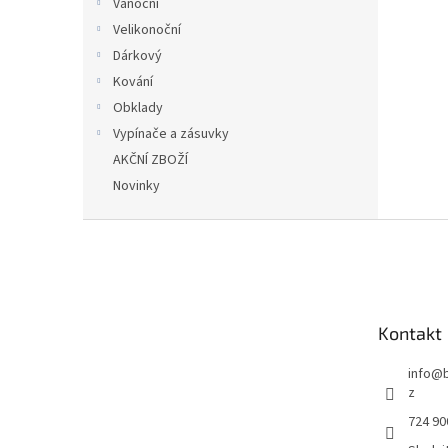
Vánoční
Velikonoční
Dárkový
Kování
Obklady
Vypínače a zásuvky
AKČNÍ ZBOŽÍ
Novinky
Z
á
p
a
t
Kontakt
í
info
@
z
724 90