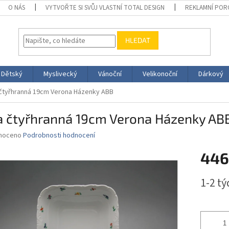
O NÁS
VYTVOŘTE SI SVŮJ VLASTNÍ TOTAL DESIGN
REKLAMNÍ POR
HLEDAT
Dětský
Myslivecký
Vánoční
Velikonoční
Dárkový
čtyřhranná 19cm Verona Házenky ABB
a čtyřhranná 19cm Verona Házenky AB
né
noceno
Podrobnosti hodnocení
ní
446
u
Měrná
1-2 t
cena:
ek.