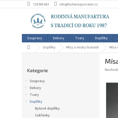
Přejít
724 900 663
info@bohemiaporcelan.cz
na
obsah
Soupravy
Dekory
Tvary
Doplňky
Domů
Doplňky
Mísy a misky hranaté
Mísa 
P
Mís
o
Přeskočit
s
Průměr
Neohod
Kategorie
kategorie
t
hodnoce
r
produkt
Soupravy
a
je
Dekory
0,0
n
z
Tvary
n
5
í
Doplňky
hvězdič
p
Bytové doplňky
a
Cukřenky