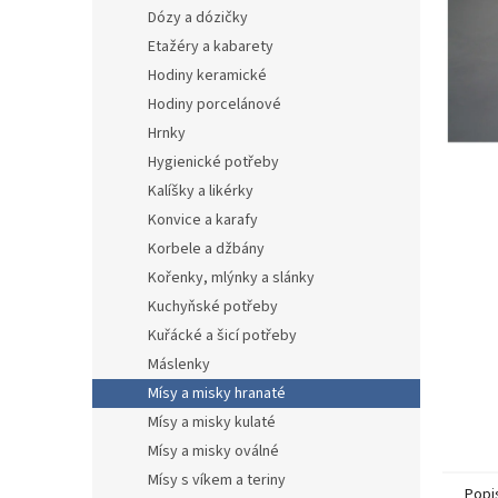
n
Dózy a dózičky
e
Etažéry a kabarety
l
Hodiny keramické
Hodiny porcelánové
Hrnky
Hygienické potřeby
Kalíšky a likérky
Konvice a karafy
Korbele a džbány
Kořenky, mlýnky a slánky
Kuchyňské potřeby
Kuřácké a šicí potřeby
Máslenky
Mísy a misky hranaté
Mísy a misky kulaté
Mísy a misky oválné
Mísy s víkem a teriny
Popi