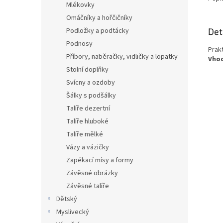
Mlékovky
Omáčníky a hořčičníky
Det
Podložky a podtácky
Podnosy
Prak
Příbory, naběračky, vidličky a lopatky
Vhod
Stolní doplňky
Svícny a ozdoby
Šálky s podšálky
Talíře dezertní
Talíře hluboké
Talíře mělké
Vázy a vázičky
Zapékací mísy a formy
Závěsné obrázky
Závěsné talíře
Dětský
Myslivecký