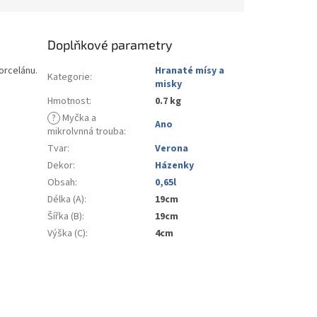
Doplňkové parametry
orcelánu.
Hranaté mísy a
Kategorie
:
misky
Hmotnost
:
0.7 kg
?
Myčka a
Ano
mikrolvnná trouba
:
Tvar
:
Verona
Dekor
:
Házenky
Obsah
:
0,65l
Délka (A)
:
19cm
Šířka (B)
:
19cm
Výška (C)
:
4cm