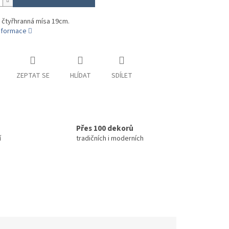
 čtyřhranná mísa 19cm.
informace
ZEPTAT SE
HLÍDAT
SDÍLET
Přes 100 dekorů
í
tradičních i moderních