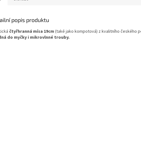
ailní popis produktu
tická
čtyřhranná mísa 19cm
(také jako kompotová) z kvalitního českého p
ná do myčky i mikrovlnné trouby.