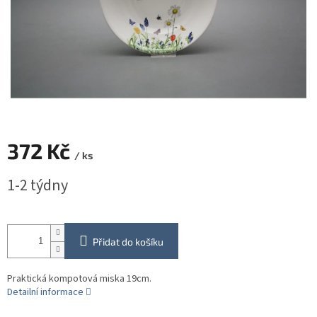
372 Kč
/ ks
Měrná
1-2 týdny
cena:
Přidat do košíku
Praktická kompotová miska 19cm.
Detailní informace