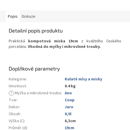
Popis
Diskuze
Detailní popis produktu
Praktická
kompotová miska 19cm
z kvalitního českého
porcelánu.
Vhodná do myčky i mikrovlnné trouby.
Doplňkové parametry
Kategorie
:
Kulaté mísy a misky
Hmotnost
:
0.4 kg
?
Myčka a mikrolvnná trouba
:
Ano
Tvar
:
Coup
Dekor
:
Jaro
Obsah
:
0,5l
Výška (C)
:
6,3cm
Průměr (d)
:
19cm