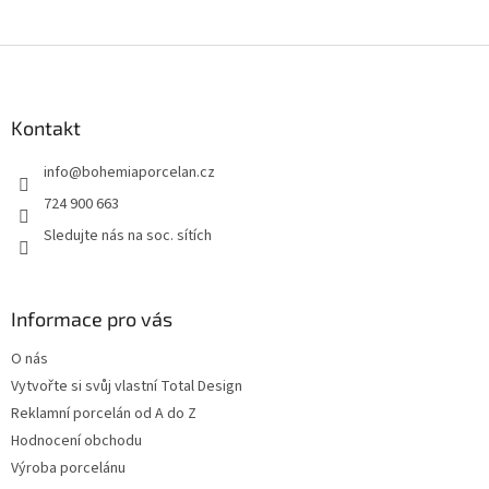
Z
á
p
a
Kontakt
t
info
@
bohemiaporcelan.cz
í
724 900 663
Sledujte nás na soc. sítích
Informace pro vás
O nás
Vytvořte si svůj vlastní Total Design
Reklamní porcelán od A do Z
Hodnocení obchodu
Výroba porcelánu