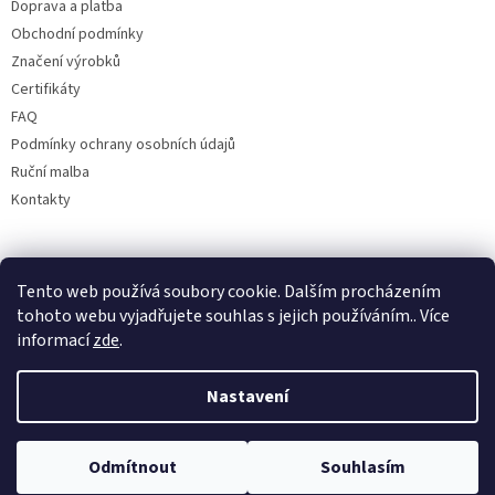
Doprava a platba
Obchodní podmínky
Značení výrobků
Certifikáty
FAQ
Podmínky ochrany osobních údajů
Ruční malba
Kontakty
Facebook
Tento web používá soubory cookie. Dalším procházením
tohoto webu vyjadřujete souhlas s jejich používáním.. Více
informací
zde
.
Nastavení
Odmítnout
Souhlasím
Copyright 2026
Bohemia porcelán 1987
. Všechna práva vyhrazena.