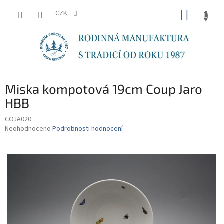
Přejít
NÁKUP
na
CZK
obsah
KOŠÍK
Miska kompotová 19cm Coup Jaro
HBB
COJA020
Průměrné
Neohodnoceno
Podrobnosti hodnocení
hodnocení
produktu
je
0,0
z
5
hvězdiček.