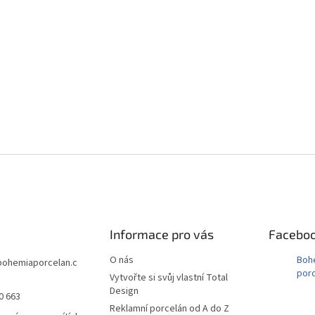
Informace pro vás
Facebo
O nás
Boh
bohemiaporcelan.c
porc
Vytvořte si svůj vlastní Total
Design
0 663
Reklamní porcelán od A do Z