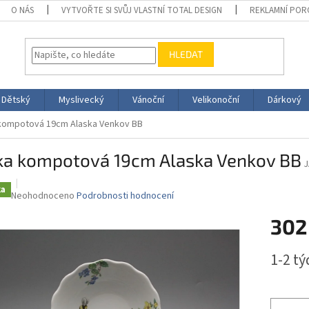
O NÁS
VYTVOŘTE SI SVŮJ VLASTNÍ TOTAL DESIGN
REKLAMNÍ POR
HLEDAT
Dětský
Myslivecký
Vánoční
Velikonoční
Dárkový
kompotová 19cm Alaska Venkov BB
ka kompotová 19cm Alaska Venkov BB
J
ka
Průměrné
Neohodnoceno
Podrobnosti hodnocení
hodnocení
302
produktu
je
0,0
Měrná
1-2 t
z
cena:
5
hvězdiček.