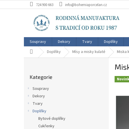
Přejít
724 900 663
info@bohemiaporcelan.cz
na
obsah
Soupravy
Dekory
Tvary
Doplňky
Domů
Doplňky
Mísy a misky kulaté
Miska 
P
Mis
o
Přeskočit
s
Kategorie
kategorie
t
Novin
r
Soupravy
a
Dekory
n
Tvary
n
í
Doplňky
p
Bytové doplňky
a
Cukřenky