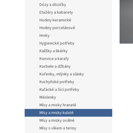
n
Dózy a dózičky
e
Etažéry a kabarety
l
Hodiny keramické
Hodiny porcelánové
Hrnky
Hygienické potřeby
Kalíšky a likérky
Konvice a karafy
Korbele a džbány
Kořenky, mlýnky a slánky
Kuchyňské potřeby
Kuřácké a šicí potřeby
Máslenky
Mísy a misky hranaté
Mísy a misky kulaté
Mísy a misky oválné
Mísy s víkem a teriny