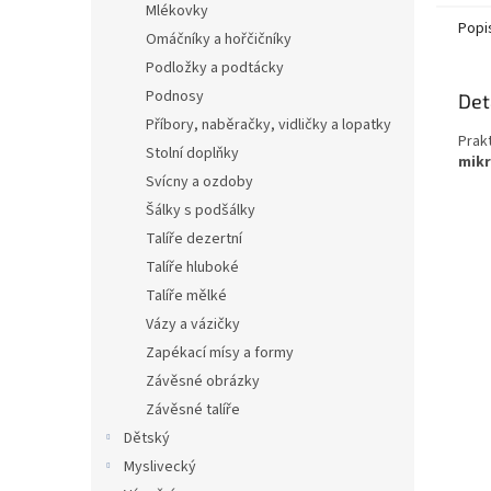
Mlékovky
Popi
Omáčníky a hořčičníky
Podložky a podtácky
Podnosy
Det
Příbory, naběračky, vidličky a lopatky
Prak
Stolní doplňky
mikr
Svícny a ozdoby
Šálky s podšálky
Talíře dezertní
Talíře hluboké
Talíře mělké
Vázy a vázičky
Zapékací mísy a formy
Závěsné obrázky
Závěsné talíře
Dětský
Myslivecký