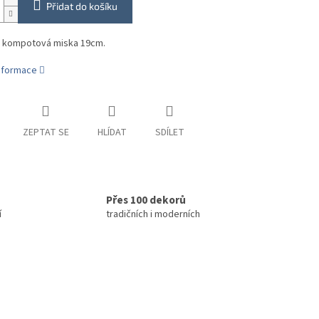
Přidat do košíku
á kompotová miska 19cm.
informace
ZEPTAT SE
HLÍDAT
SDÍLET
Přes 100 dekorů
í
tradičních i moderních