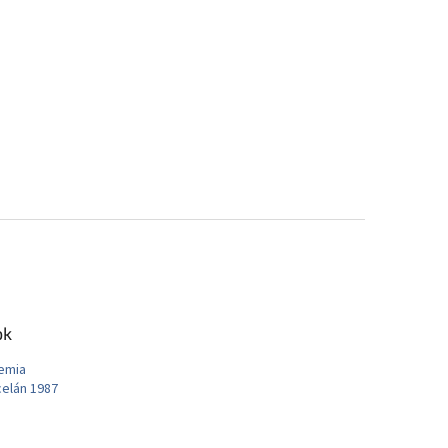
ok
emia
elán 1987