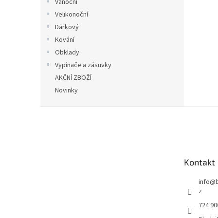
Vánoční
Velikonoční
Dárkový
Kování
Obklady
Vypínače a zásuvky
AKČNÍ ZBOŽÍ
Novinky
Z
á
p
a
t
Kontakt
í
info
@
z
724 90