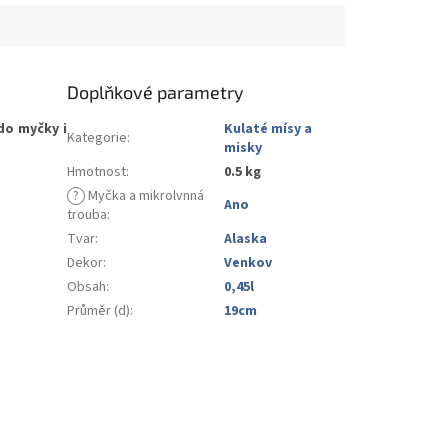
Doplňkové parametry
do myčky i
Kulaté mísy a
Kategorie
:
misky
Hmotnost
:
0.5 kg
?
Myčka a mikrolvnná
Ano
trouba
:
Tvar
:
Alaska
Dekor
:
Venkov
Obsah
:
0,45l
Průměr (d)
:
19cm