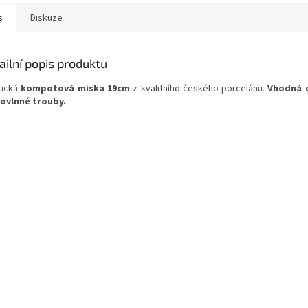
s
Diskuze
ailní popis produktu
tická
kompotová miska 19cm
z kvalitního českého porcelánu.
Vhodná 
ovlnné trouby.