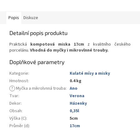
Popis
Diskuze
Detailní popis produktu
Praktická
kompotová miska 17cm
z kvalitního českého
porcelánu.
Vhodná do myčky i mikrovlnné trouby.
Doplňkové parametry
Kategorie
:
Kulaté mísy a misky
Hmotnost
:
0.4 kg
?
Myčka a mikrolvnná trouba
:
Ano
Tvar
:
Verona
Dekor
:
Házenky
Obsah
:
0,35l
Výška (C)
:
5cm
Průměr (d)
:
17cm