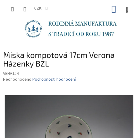
Přejít
NÁKUP
na
CZK
obsah
KOŠÍK
Miska kompotová 17cm Verona
Házenky BZL
VEHA154
Průměrné
Neohodnoceno
Podrobnosti hodnocení
hodnocení
produktu
je
0,0
z
5
hvězdiček.