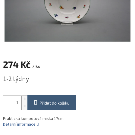
274 Kč
/ ks
Měrná
1-2 týdny
cena:
Přidat do košíku
Praktická kompotová miska 17cm.
Detailní informace