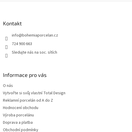
Z
á
p
a
Kontakt
t
info
@
bohemiaporcelan.cz
í
724 900 663
Sledujte nás na soc. sítích
Informace pro vás
O nás
Vytvořte si svůj vlastní Total Design
Reklamní porcelán od A do Z
Hodnocení obchodu
Výroba porcelánu
Doprava a platba
Obchodní podmínky