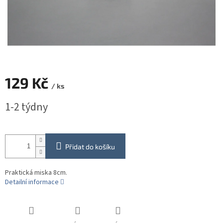
129 Kč
/ ks
Měrná
1-2 týdny
cena:
Přidat do košíku
Praktická miska 8cm.
Detailní informace