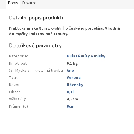
Popis
Diskuze
Detailní popis produktu
Praktická
miska 8cm
z kvalitního českého porcelánu.
Vhodná
do myčky i mikrovlnné trouby.
Doplňkové parametry
Kategorie
:
Kulaté mísy a misky
Hmotnost
:
0.1 kg
?
Myčka a mikrolvnná trouba
:
Ano
Tvar
:
Verona
Dekor
:
Házenky
Obsah
:
0,1l
Výška (C)
:
4,5cm
Průměr (d)
:
8cm
Z
á