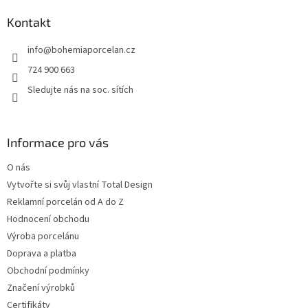
p
a
Kontakt
t
info
@
bohemiaporcelan.cz
í
724 900 663
Sledujte nás na soc. sítích
Informace pro vás
O nás
Vytvořte si svůj vlastní Total Design
Reklamní porcelán od A do Z
Hodnocení obchodu
Výroba porcelánu
Doprava a platba
Obchodní podmínky
Značení výrobků
Certifikáty