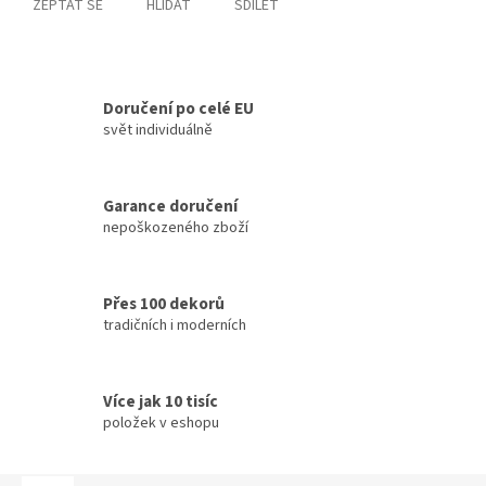
ZEPTAT SE
HLÍDAT
SDÍLET
Doručení po celé EU
svět individuálně
Garance doručení
nepoškozeného zboží
Přes 100 dekorů
tradičních i moderních
Více jak 10 tisíc
položek v eshopu