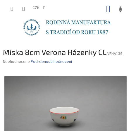
Přejít
NÁKUP
na
CZK
obsah
KOŠÍK
Miska 8cm Verona Házenky CL
VEHA139
Průměrné
Neohodnoceno
Podrobnosti hodnocení
hodnocení
produktu
je
0,0
z
5
hvězdiček.