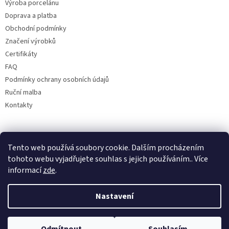
Výroba porcelánu
Doprava a platba
Obchodní podmínky
Značení výrobků
Certifikáty
FAQ
Podmínky ochrany osobních údajů
Ruční malba
Kontakty
Facebook
Tento web používá soubory cookie. Dalším procházením
tohoto webu vyjadřujete souhlas s jejich používáním.. Více
informací
zde
.
Nastavení