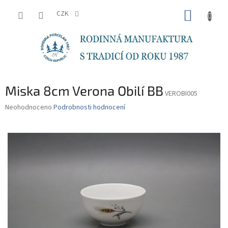
Přejít
NÁKUP
na
CZK
obsah
KOŠÍK
Miska 8cm Verona Obilí BB
VEROBI005
Průměrné
Neohodnoceno
Podrobnosti hodnocení
hodnocení
produktu
je
0,0
z
5
hvězdiček.