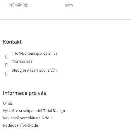
Průměr (d)
:
8cm
Z
á
p
a
Kontakt
t
info
@
bohemiaporcelan.cz
í
724 900 663
Sledujte nás na soc. sítích
Informace pro vás
O nás
Vytvořte si svůj vlastní Total Design
Reklamní porcelán od A do Z
Hodnocení obchodu