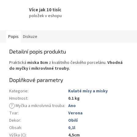
Více jak 10 tisíc
položek v eshopu
Popis
Diskuze
Detailní popis produktu
Praktická
miska 8cm
z kvalitního českého porcelánu.
Vhodná
do myčky i mikrovlnné trouby.
Doplňkové parametry
Kategorie
:
Kulaté mísy a misky
Hmotnost
:
0.1 kg
?
Myčka a mikrolvnná trouba
:
Ano
Tvar
:
Verona
Dekor
:
Obilí
Obsah
:
0,1l
Výška (C)
:
4,5cm