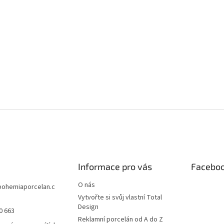
Informace pro vás
Facebo
O nás
bohemiaporcelan.c
Vytvořte si svůj vlastní Total
Design
0 663
Reklamní porcelán od A do Z