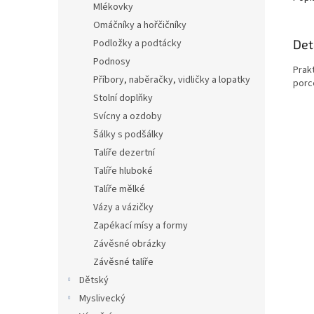
Mlékovky
Omáčníky a hořčičníky
Det
Podložky a podtácky
Podnosy
Prak
Příbory, naběračky, vidličky a lopatky
porc
Stolní doplňky
Svícny a ozdoby
Šálky s podšálky
Talíře dezertní
Talíře hluboké
Talíře mělké
Vázy a vázičky
Zapékací mísy a formy
Závěsné obrázky
Závěsné talíře
Dětský
Myslivecký