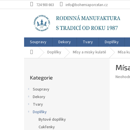
Přejít
724 900 663
info@bohemiaporcelan.cz
na
obsah
Soupravy
Dekory
Tvary
Doplňky
Domů
Doplňky
Mísy a misky kulaté
Mísa k
P
Mísa
o
Přeskočit
s
Průměr
Neohod
Kategorie
kategorie
t
hodnoce
r
produkt
Soupravy
a
je
Dekory
0,0
n
z
Tvary
n
5
í
Doplňky
hvězdič
p
Bytové doplňky
a
Cukřenky