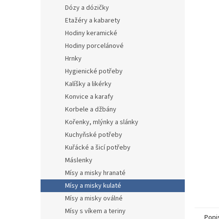
n
Dózy a dózičky
e
Etažéry a kabarety
l
Hodiny keramické
Hodiny porcelánové
Hrnky
Hygienické potřeby
Kalíšky a likérky
Konvice a karafy
Korbele a džbány
Kořenky, mlýnky a slánky
Kuchyňské potřeby
Kuřácké a šicí potřeby
Máslenky
Mísy a misky hranaté
Mísy a misky kulaté
Mísy a misky oválné
Mísy s víkem a teriny
Popi