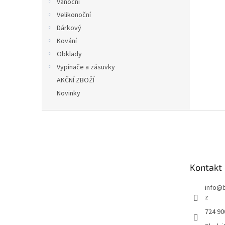
Vánoční
Velikonoční
Dárkový
Kování
Obklady
Vypínače a zásuvky
AKČNÍ ZBOŽÍ
Novinky
Z
á
p
a
t
Kontakt
í
info
@
z
724 90