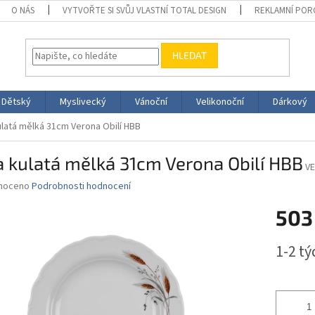
O NÁS
VYTVOŘTE SI SVŮJ VLASTNÍ TOTAL DESIGN
REKLAMNÍ POR
HLEDAT
Dětský
Myslivecký
Vánoční
Velikonoční
Dárkový
ulatá mělká 31cm Verona Obilí HBB
 kulatá mělká 31cm Verona Obilí HBB
V
né
noceno
Podrobnosti hodnocení
ní
503
u
Měrná
1-2 t
cena:
ek.