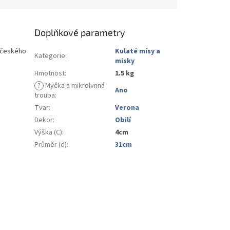
Doplňkové parametry
o českého
Kulaté mísy a
Kategorie
:
misky
Hmotnost
:
1.5 kg
?
Myčka a mikrolvnná
Ano
trouba
:
Tvar
:
Verona
Dekor
:
Obilí
Výška (C)
:
4cm
Průměr (d)
:
31cm