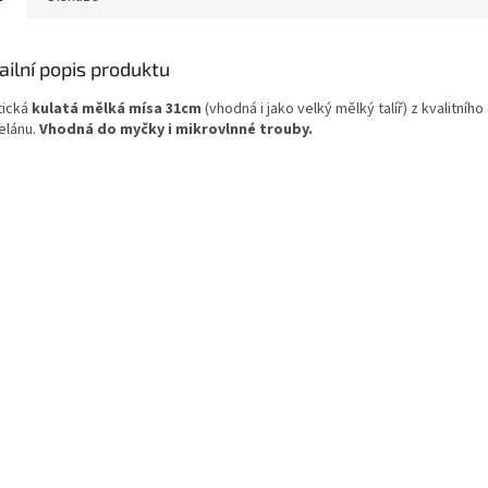
ailní popis produktu
tická
kulatá mělká mísa 31cm
(vhodná i jako velký mělký talíř) z kvalitníh
elánu.
Vhodná do myčky i mikrovlnné trouby.