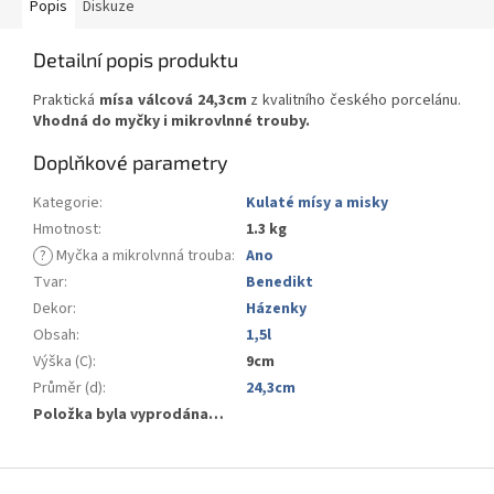
Popis
Diskuze
Detailní popis produktu
Praktická
mísa válcová 24,3cm
z kvalitního českého porcelánu.
Vhodná do myčky i mikrovlnné trouby.
Doplňkové parametry
Kategorie
:
Kulaté mísy a misky
Hmotnost
:
1.3 kg
?
Myčka a mikrolvnná trouba
:
Ano
Tvar
:
Benedikt
Dekor
:
Házenky
Obsah
:
1,5l
Výška (C)
:
9cm
Průměr (d)
:
24,3cm
Položka byla vyprodána…
Z