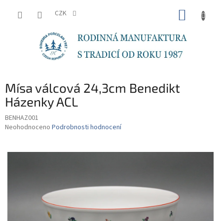
Přejít
NÁKUP
na
CZK
obsah
KOŠÍK
Mísa válcová 24,3cm Benedikt
Házenky ACL
BENHAZ001
Průměrné
Neohodnoceno
Podrobnosti hodnocení
hodnocení
produktu
je
0,0
z
5
hvězdiček.