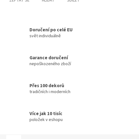
ZEPTAT SE
HLÍDAT
SDÍLET
Doručení po celé EU
svět individuálně
Garance doručení
nepoškozeného zboží
Přes 100 dekorů
tradičních i moderních
Více jak 10 tisíc
položek v eshopu