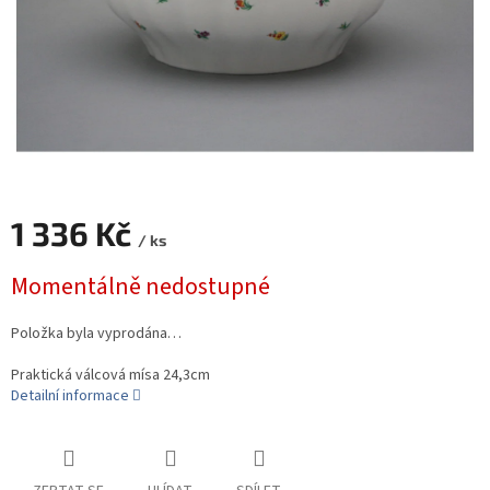
1 336 Kč
/ ks
Měrná
Momentálně nedostupné
cena:
Položka byla vyprodána…
Praktická válcová mísa 24,3cm
Detailní informace