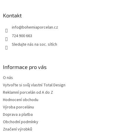
á
p
a
Kontakt
t
info
@
bohemiaporcelan.cz
í
724 900 663
Sledujte nás na soc. sítích
Informace pro vás
O nás
Vytvořte si svůj vlastní Total Design
Reklamní porcelán od A do Z
Hodnocení obchodu
Výroba porcelánu
Doprava a platba
Obchodní podmínky
Značení výrobků