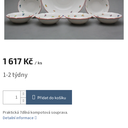
1 617 Kč
/ ks
Měrná
1-2 týdny
cena:
Přidat do košíku
Praktická 7dílná kompotová souprava.
Detailní informace