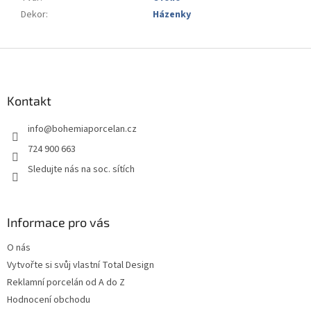
Dekor
:
Házenky
Z
á
p
a
Kontakt
t
info
@
bohemiaporcelan.cz
í
724 900 663
Sledujte nás na soc. sítích
Informace pro vás
O nás
Vytvořte si svůj vlastní Total Design
Reklamní porcelán od A do Z
Hodnocení obchodu