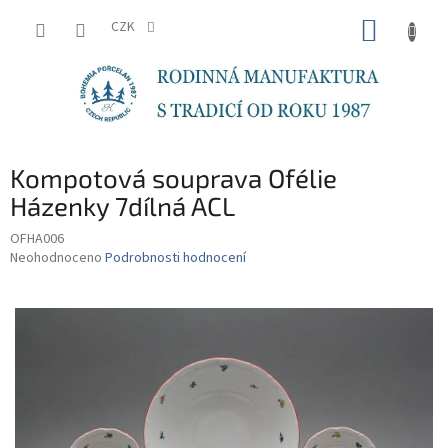
Přejít
NÁKUP
na
CZK
obsah
KOŠÍK
Kompotová souprava Ofélie
Házenky 7dílná ACL
OFHA006
Průměrné
Neohodnoceno
Podrobnosti hodnocení
hodnocení
produktu
je
0,0
z
5
hvězdiček.