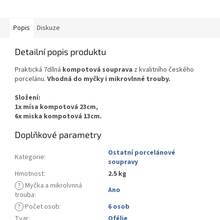
Popis
Diskuze
Detailní popis produktu
Praktická 7dílná
kompotová souprava
z kvalitního českého
porcelánu.
Vhodná do myčky i mikrovlnné trouby.
Složení:
1x mísa kompotová 23cm,
6x miska kompotová 13cm.
Doplňkové parametry
Ostatní porcelánové
Kategorie
:
soupravy
Hmotnost
:
2.5 kg
?
Myčka a mikrolvnná
Ano
trouba
:
?
Počet osob
:
6 osob
Tvar
:
Ofélie