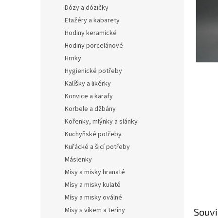
n
Dózy a dózičky
e
Etažéry a kabarety
l
Hodiny keramické
Hodiny porcelánové
Hrnky
Hygienické potřeby
Kalíšky a likérky
Konvice a karafy
Korbele a džbány
Kořenky, mlýnky a slánky
Kuchyňské potřeby
Kuřácké a šicí potřeby
Máslenky
Mísy a misky hranaté
Mísy a misky kulaté
Mísy a misky oválné
Mísy s víkem a teriny
Souvi