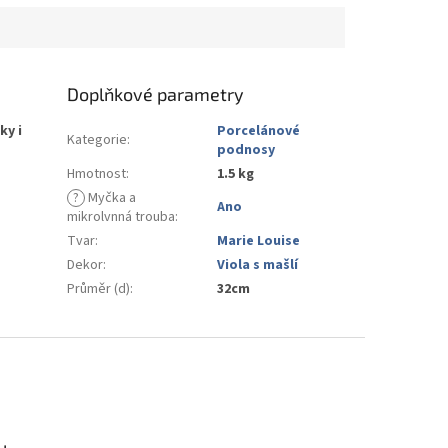
Doplňkové parametry
y i
Porcelánové
Kategorie
:
podnosy
Hmotnost
:
1.5 kg
?
Myčka a
Ano
mikrolvnná trouba
:
Tvar
:
Marie Louise
Dekor
:
Viola s mašlí
Průměr (d)
:
32cm