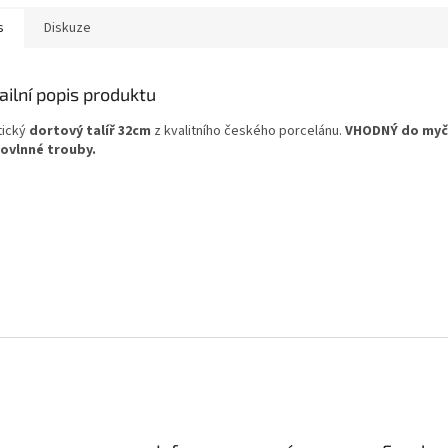
s
Diskuze
ailní popis produktu
tický
dortový talíř 32cm
z kvalitního českého porcelánu.
VHODNÝ do myčk
ovlnné trouby.