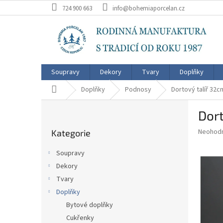
Přejít
724 900 663
info@bohemiaporcelan.cz
na
obsah
Soupravy
Dekory
Tvary
Doplňky
Domů
Doplňky
Podnosy
Dortový talíř 32c
P
Dort
o
Přeskočit
s
Průměr
Neohod
Kategorie
kategorie
t
hodnoce
r
produkt
Soupravy
a
je
Dekory
0,0
n
z
Tvary
n
5
í
Doplňky
hvězdič
p
Bytové doplňky
a
Cukřenky