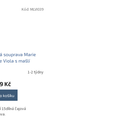
Kód:
MLVI039
á souprava Marie
e Viola s mašlí
ná BB
1-2 týdny
9 Kč
o košíku
í 15dílná čajová
va.