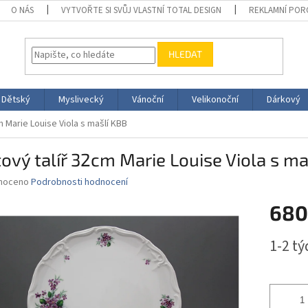
O NÁS
VYTVOŘTE SI SVŮJ VLASTNÍ TOTAL DESIGN
REKLAMNÍ POR
HLEDAT
Dětský
Myslivecký
Vánoční
Velikonoční
Dárkový
m Marie Louise Viola s mašlí KBB
ový talíř 32cm Marie Louise Viola s ma
né
noceno
Podrobnosti hodnocení
ní
680
u
Měrná
1-2 t
cena:
ek.