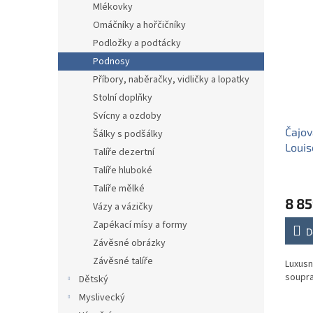
Mlékovky
Omáčníky a hořčičníky
Podložky a podtácky
Podnosy
Příbory, naběračky, vidličky a lopatky
Stolní doplňky
Svícny a ozdoby
Čajov
Šálky s podšálky
Louis
Talíře dezertní
15díl
Talíře hluboké
Talíře mělké
8 85
Vázy a vázičky
Zapékací mísy a formy
D
Závěsné obrázky
Závěsné talíře
Luxusn
soupra
Dětský
Myslivecký