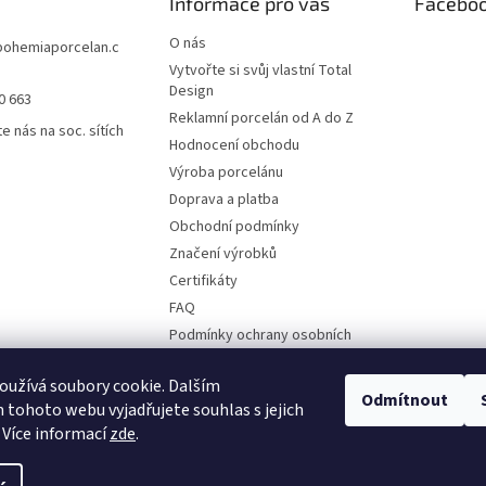
Informace pro vás
Facebo
O nás
bohemiaporcelan.c
Vytvořte si svůj vlastní Total
Design
0 663
Reklamní porcelán od A do Z
e nás na soc. sítích
Hodnocení obchodu
Výroba porcelánu
Doprava a platba
Obchodní podmínky
Značení výrobků
Certifikáty
FAQ
Podmínky ochrany osobních
údajů
Ruční malba
užívá soubory cookie. Dalším
Odmítnout
tohoto webu vyjadřujete souhlas s jejich
Kontakty
 Více informací
zde
.