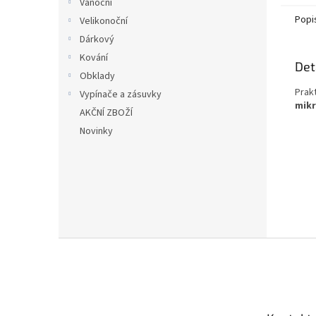
Vánoční
Popi
Velikonoční
Dárkový
Kování
Det
Obklady
Prak
Vypínače a zásuvky
mikr
AKČNÍ ZBOŽÍ
Novinky
Z
á
p
a
t