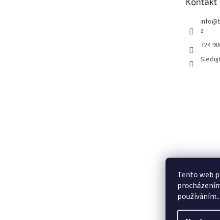
Kontakt
í
info
@
z
724 90
Sledujt
Tento web po
procházením 
používáním..