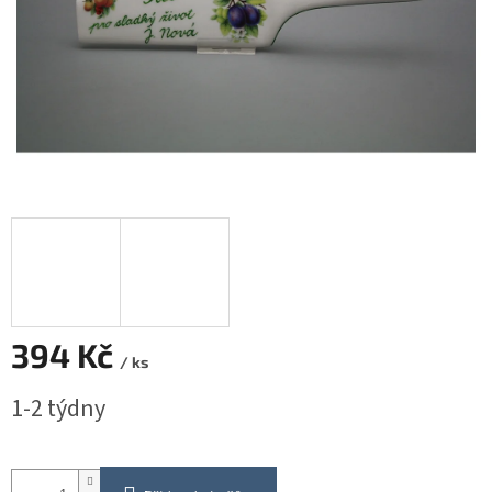
394 Kč
/ ks
Měrná
1-2 týdny
cena: