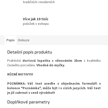
tradičních i moderních
Více jak 10 tisíc
položek v eshopu
Popis
Diskuze
Detailní popis produktu
Praktická
dortová lopatka s věnováním 25cm
z kvalitního
českého porcelánu.
Vhodná do myčky.
RŮZNÉ MOTIVY!!!
POZNÁMKA: Váš text uveďte v objednacím formuláři v
kolonce "Poznámka", může být i v cizích jazycích. Váš text
je již zahrnut v ceně výrobku!!!
Doplňkové parametry