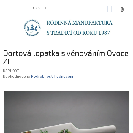
Přejít
NÁKUP
na
CZK
obsah
KOŠÍK
Dortová lopatka s věnováním Ovoce
ZL
DARU007
Průměrné
Neohodnoceno
Podrobnosti hodnocení
hodnocení
produktu
je
0,0
z
5
hvězdiček.