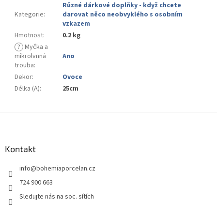
Různé dárkové doplňky - když chcete
Kategorie
:
darovat něco neobvyklého s osobním
vzkazem
Hmotnost
:
0.2 kg
?
Myčka a
mikrolvnná
Ano
trouba
:
Dekor
:
Ovoce
Délka (A)
:
25cm
Z
á
p
a
Kontakt
t
info
@
bohemiaporcelan.cz
í
724 900 663
Sledujte nás na soc. sítích