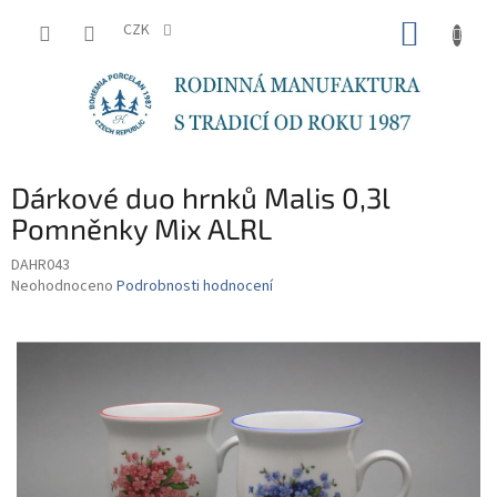
Přejít
NÁKUP
na
CZK
obsah
KOŠÍK
Dárkové duo hrnků Malis 0,3l
Pomněnky Mix ALRL
DAHR043
Průměrné
Neohodnoceno
Podrobnosti hodnocení
hodnocení
produktu
je
0,0
z
5
hvězdiček.