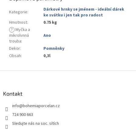
Dárkové hrnky se jménem - ideální dárek
Kategorie
:
ke svátku i jen tak pro radost
Hmotnost
:
0.75 kg
?
Myčka a
mikrolvnná
Ano
trouba
:
Dekor
:
Pomněnky
Obsah
:
0,3l
Z
á
p
a
Kontakt
t
info
@
bohemiaporcelan.cz
í
724 900 663
Sledujte nás na soc. sítích