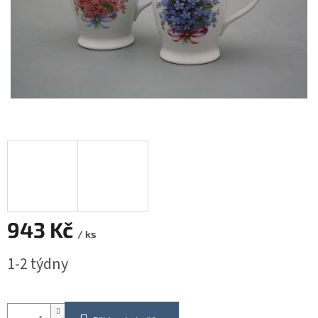
943 Kč
/ ks
Měrná
1-2 týdny
cena: