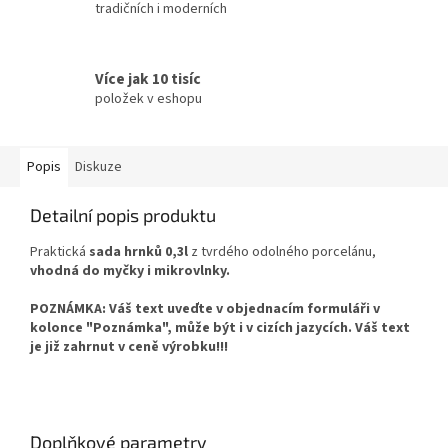
tradičních i moderních
Více jak 10 tisíc
položek v eshopu
Popis
Diskuze
Detailní popis produktu
Praktická
sada hrnků 0,3l
z tvrdého odolného porcelánu,
vhodná do myčky i mikrovlnky.
POZNÁMKA: Váš text uveďte v objednacím formuláři v
kolonce "Poznámka", může být i v cizích jazycích. Váš text
je již zahrnut v ceně výrobku!!!
Doplňkové parametry