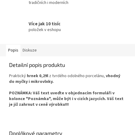
tradičních i moderních
Více jak 10 tisíc
položek v eshopu
Popis
Diskuze
Detailní popis produktu
Praktický
hrnek 0,29l
z tvrdého odolného porcelánu,
vhodný
do myčky i mikrovlnky.
POZNÁMKA: Váš text uveďte v objednacím formuláři v
kolonce "Poznámka", může být i v cizích jazycích. Váš text
je již zahrnut v ceně výrobku!!!
Doplňkové parametry