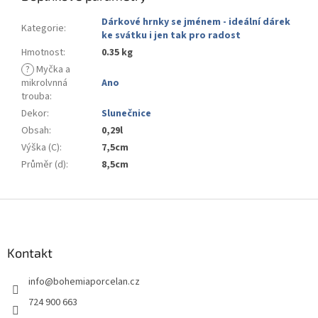
Dárkové hrnky se jménem - ideální dárek
Kategorie
:
ke svátku i jen tak pro radost
Hmotnost
:
0.35 kg
?
Myčka a
mikrolvnná
Ano
trouba
:
Dekor
:
Slunečnice
Obsah
:
0,29l
Výška (C)
:
7,5cm
Průměr (d)
:
8,5cm
Z
á
p
a
Kontakt
t
info
@
bohemiaporcelan.cz
í
724 900 663