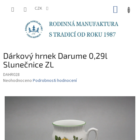
Přejít
NÁKUP
na
CZK
obsah
KOŠÍK
Dárkový hrnek Darume 0,29l
Slunečnice ZL
DAHR028
Průměrné
Neohodnoceno
Podrobnosti hodnocení
hodnocení
produktu
je
0,0
z
5
hvězdiček.