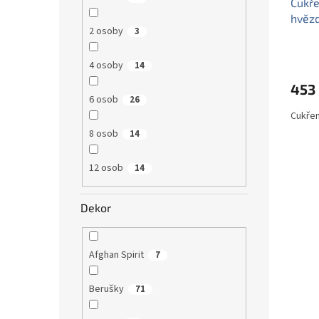
Cukře
hvěz
2 osoby
3
4 osoby
14
453
6 osob
26
Cukřen
8 osob
14
12 osob
14
Dekor
Afghan Spirit
7
Berušky
71