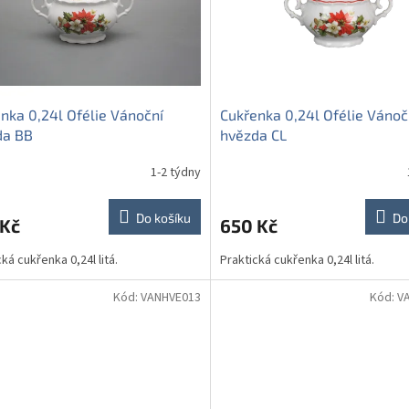
nka 0,24l Ofélie Vánoční
Cukřenka 0,24l Ofélie Vánoč
da BB
hvězda CL
1-2 týdny
Do košíku
Do
 Kč
650 Kč
ká cukřenka 0,24l litá.
Praktická cukřenka 0,24l litá.
Kód:
VANHVE013
Kód:
V