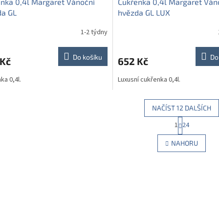
nka 0,4l Margaret Vánoční
Cukřenka 0,4l Margaret Ván
da GL
hvězda GL LUX
1-2 týdny
Do košíku
Do
 Kč
652 Kč
ka 0,4l.
Luxusní cukřenka 0,4l.
NAČÍST 12 DALŠÍCH
S
1
24
O
t
r
v
NAHORU
á
l
n
á
k
d
o
a
v
c
á
í
n
p
í
r