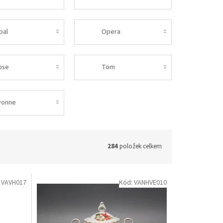
pal
Opera
ose
Tom
vonne
284
položek celkem
:
VAVH017
Kód:
VANHVE010