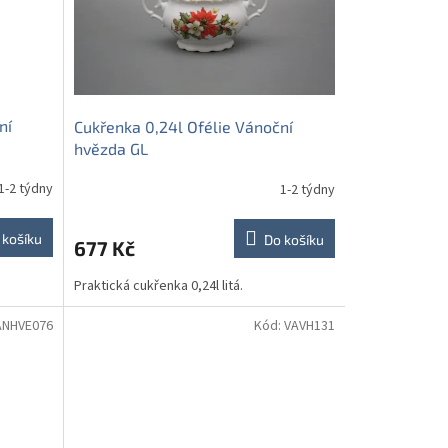
ní
Cukřenka 0,24l Ofélie Vánoční
hvězda GL
1-2 týdny
1-2 týdny
 košíku
Do košíku
677 Kč
Praktická cukřenka 0,24l litá.
ANHVE076
Kód:
VAVH131