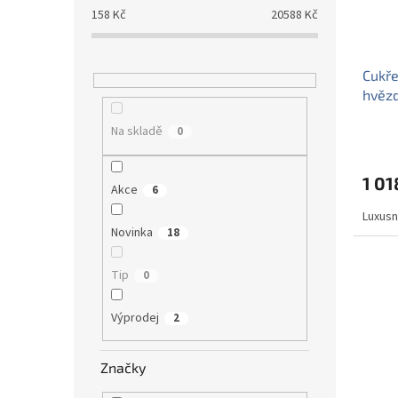
158
Kč
20588
Kč
Cukře
hvěz
Na skladě
0
1 01
Akce
6
Luxusní
Novinka
18
Tip
0
Výprodej
2
Značky