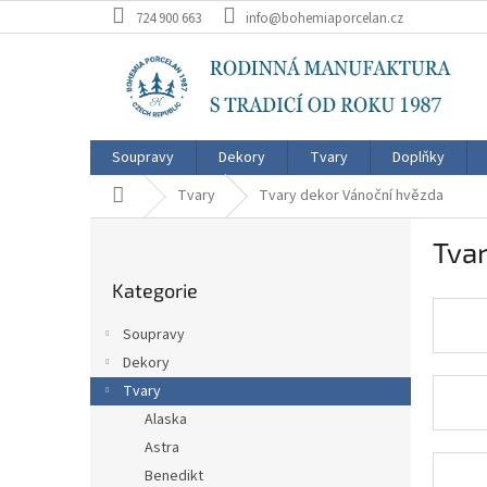
Přejít
724 900 663
info@bohemiaporcelan.cz
na
obsah
Soupravy
Dekory
Tvary
Doplňky
Domů
Tvary
Tvary dekor Vánoční hvězda
P
Tvar
o
Přeskočit
s
Kategorie
kategorie
t
r
Soupravy
a
Dekory
n
Tvary
n
í
Alaska
p
Astra
a
Benedikt