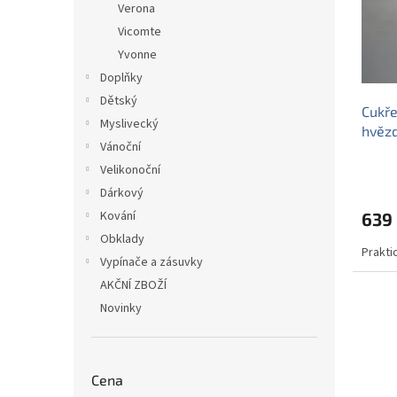
Verona
p
d
Vicomte
r
u
o
Yvonne
k
d
t
Doplňky
u
ů
Dětský
Cukře
k
Myslivecký
hvěz
t
Vánoční
ů
Velikonoční
Dárkový
Kování
639
Obklady
Praktic
Vypínače a zásuvky
AKČNÍ ZBOŽÍ
Novinky
Cena