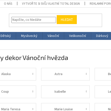
O NÁS
VYTVOŘTE SI SVŮJ VLASTNÍ TOTAL DESIGN
REKLAMNÍ POR
HLEDAT
Dětský
Myslivecký
Vánoční
Velikonoční
Dárkový
y dekor Vánoční hvězda
Alaska
Astra
B
Coup
Isabelle
L
Maria Teresa
Marie Louise
N