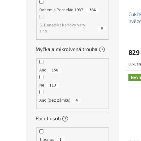
Bohemia Porcelán 1987
284
Cukře
hvěz
G. Benedikt Karlovy Vary,
0
s.r.o.
Myčka a mikrolvnná trouba
?
829
Luxusní
Ano
158
Novi
Ne
113
Ano (bez zámku)
4
Počet osob
?
1 osobu
1