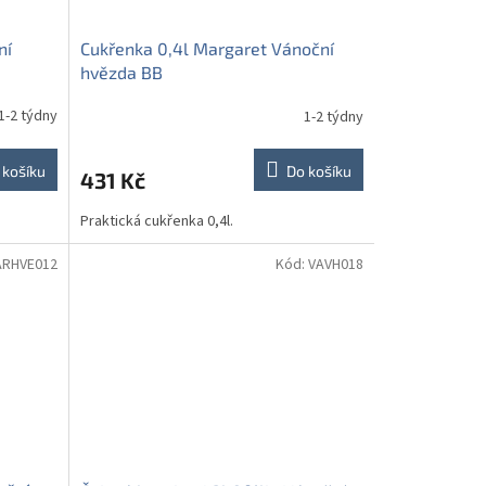
ní
Cukřenka 0,4l Margaret Vánoční
hvězda BB
1-2 týdny
1-2 týdny
 košíku
Do košíku
431 Kč
Praktická cukřenka 0,4l.
RHVE012
Kód:
VAVH018