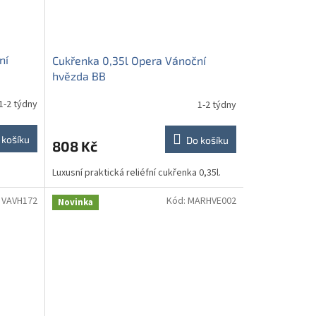
ní
Cukřenka 0,35l Opera Vánoční
hvězda BB
1-2 týdny
1-2 týdny
 košíku
Do košíku
808 Kč
Luxusní praktická reliéfní cukřenka 0,35l.
:
VAVH172
Kód:
MARHVE002
Novinka