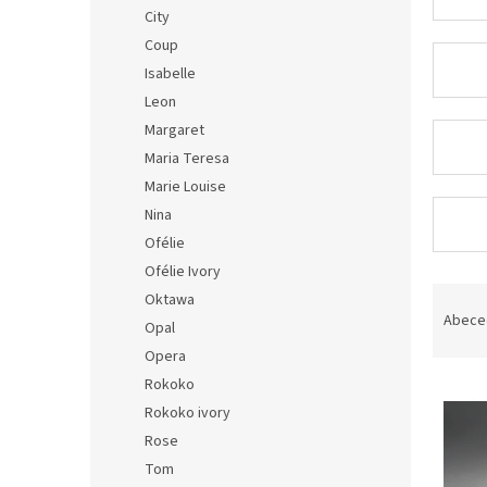
n
City
e
Coup
l
Isabelle
Leon
Margaret
Maria Teresa
Marie Louise
Nina
Ofélie
Ofélie Ivory
Ř
Oktawa
a
Abece
Opal
z
Opera
e
Rokoko
V
n
ý
í
Rokoko ivory
p
p
Rose
i
r
Tom
s
o