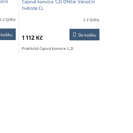
oční
Čajová konvice 1,2l Ofélie Vánoční
hvězda CL
1-2 týdny
1-2 týdny
 košíku
Do košíku
1 112 Kč
Praktická čajová konvice 1,2l.