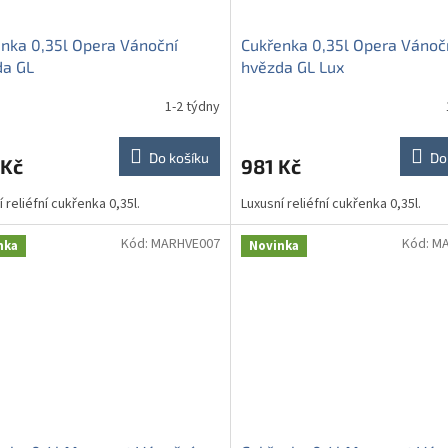
nka 0,35l Opera Vánoční
Cukřenka 0,35l Opera Vánoč
da GL
hvězda GL Lux
1-2 týdny
Do košíku
Do
 Kč
981 Kč
 reliéfní cukřenka 0,35l.
Luxusní reliéfní cukřenka 0,35l.
Kód:
MARHVE007
Kód:
MA
nka
Novinka