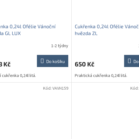
nka 0,24l Ofélie Vánoční
Cukřenka 0,24l Ofélie Vánoč
da GL LUX
hvězda ZL
1-2 týdny
Do košíku
Do
8 Kč
650 Kč
 cukřenka 0,24l litá.
Praktická cukřenka 0,24l litá.
Kód:
VAVH159
Kód