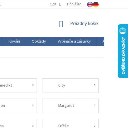
CELÁN OD A DO Z
HODNOCENÍ OBCHODU
CZK
Přihlášení
VÝROBA PORCELÁNU
NÁKUPNÍ
Prázdný košík
KOŠÍK
Kování
Obklady
Vypínače a zásuvky
AKČNÍ ZBOŽÍ
enedikt
City
eon
Margaret
ina
Ofélie