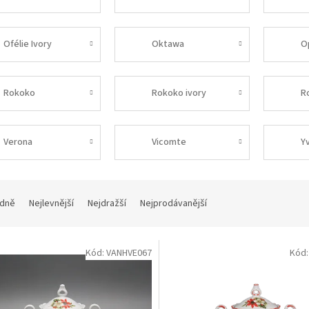
Ofélie Ivory
Oktawa
O
Rokoko
Rokoko ivory
R
Verona
Vicomte
Y
dně
Nejlevnější
Nejdražší
Nejprodávanější
Kód:
VANHVE067
Kód