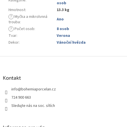
Kategorie
:
osob
Hmotnost
:
13.3 kg
?
Myčka a mikrolvnná
Ano
trouba
:
?
Počet osob
:
8 osob
Tvar
:
Verona
Dekor
:
Vánoční hvězda
Z
á
p
a
Kontakt
t
info
@
bohemiaporcelan.cz
í
724 900 663
Sledujte nás na soc. sítích