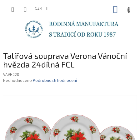
Přejít
NÁKUP
na
CZK
obsah
KOŠÍK
Talířová souprava Verona Vánoční
hvězda 24dílná FCL
VAVH228
Průměrné
Neohodnoceno
Podrobnosti hodnocení
hodnocení
produktu
je
0,0
z
5
hvězdiček.