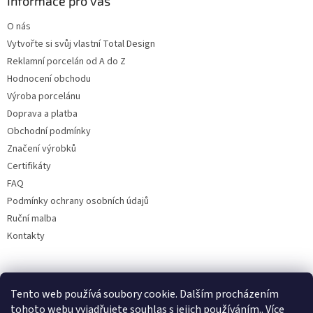
Informace pro vás
O nás
Vytvořte si svůj vlastní Total Design
Reklamní porcelán od A do Z
Hodnocení obchodu
Výroba porcelánu
Doprava a platba
Obchodní podmínky
Značení výrobků
Certifikáty
FAQ
Podmínky ochrany osobních údajů
Ruční malba
Kontakty
Facebook
Tento web používá soubory cookie. Dalším procházením
tohoto webu vyjadřujete souhlas s jejich používáním.. Více