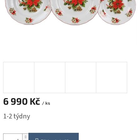
6 990 Kč
/ ks
Měrná
1-2 týdny
cena: