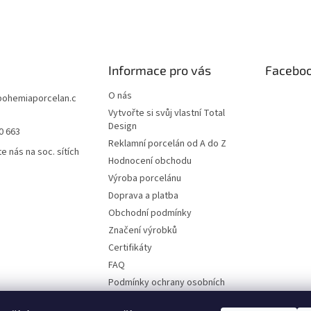
Informace pro vás
Facebo
O nás
bohemiaporcelan.c
Vytvořte si svůj vlastní Total
Design
0 663
Reklamní porcelán od A do Z
e nás na soc. sítích
Hodnocení obchodu
Výroba porcelánu
Doprava a platba
Obchodní podmínky
Značení výrobků
Certifikáty
FAQ
Podmínky ochrany osobních
údajů