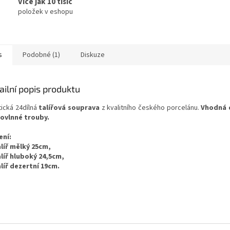
Více jak 10 tisíc
položek v eshopu
s
Podobné (1)
Diskuze
ailní popis produktu
tická 24dílná
talířová souprava
z kvalitního českého porcelánu.
Vhodná 
ovlnné trouby.
ení:
alíř mělký 25cm,
alíř hluboký 24,5cm,
alíř dezertní 19cm.