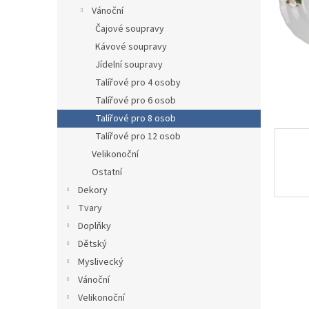
n
Vánoční
e
Čajové soupravy
l
Kávové soupravy
Jídelní soupravy
Talířové pro 4 osoby
Talířové pro 6 osob
Talířové pro 8 osob
Talířové pro 12 osob
Velikonoční
Ostatní
Dekory
Tvary
Doplňky
Dětský
Myslivecký
Vánoční
Velikonoční