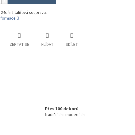
 24dílná talířová souprava.
informace
ZEPTAT SE
HLÍDAT
SDÍLET
Přes 100 dekorů
í
tradičních i moderních