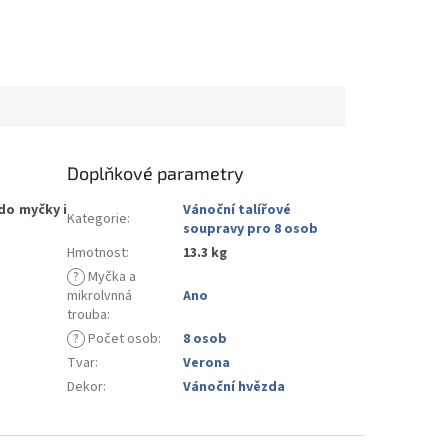
Doplňkové parametry
do myčky i
Vánoční talířové
Kategorie
:
soupravy pro 8 osob
Hmotnost
:
13.3 kg
?
Myčka a
mikrolvnná
Ano
trouba
:
?
Počet osob
:
8 osob
Tvar
:
Verona
Dekor
:
Vánoční hvězda