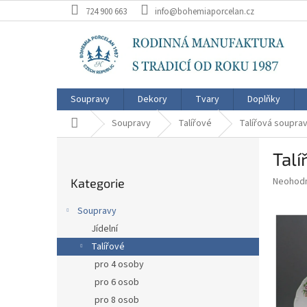
Přejít
724 900 663
info@bohemiaporcelan.cz
na
obsah
Soupravy
Dekory
Tvary
Doplňky
Domů
Soupravy
Talířové
Talířová souprav
P
Talí
o
Přeskočit
s
Průměr
Neohod
Kategorie
kategorie
t
hodnoce
r
produkt
Soupravy
a
je
Jídelní
0,0
n
z
Talířové
n
5
í
pro 4 osoby
hvězdič
p
pro 6 osob
a
pro 8 osob