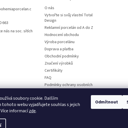
O nás
bohemiaporcelan.c
Vytvořte si svůj vlastní Total
Design
0 663
Reklamní porcelán od A do Z
e nás na soc. sítích
Hodnocení obchodu
Výroba porcelánu
Doprava a platba
Obchodní podmínky
Značení výrobků
Certifikáty
FAQ
Podmínky ochrany osobních
údajů
Ruční malba
užívá soubory cookie. Dalším
Odmítnout
tohoto webu vyjadřujete souhlas s jejich
Kontakty
 Více informací
zde
.
í
vyhrazena.