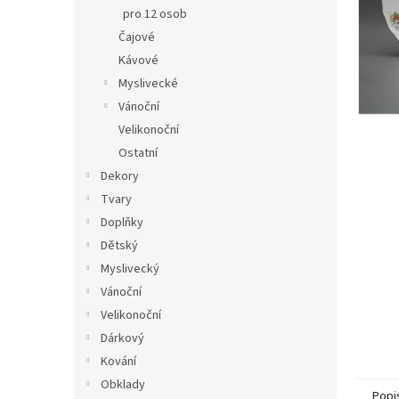
n
pro 12 osob
e
Čajové
l
Kávové
Myslivecké
Vánoční
Velikonoční
Ostatní
Dekory
Tvary
Doplňky
Dětský
Myslivecký
Vánoční
Velikonoční
Dárkový
Kování
Obklady
Popi