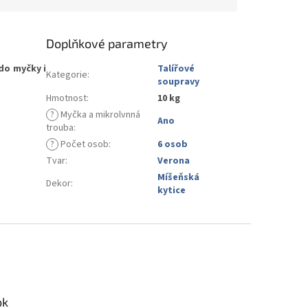
Doplňkové parametry
do myčky i
Talířové
Kategorie
:
soupravy
Hmotnost
:
10 kg
?
Myčka a mikrolvnná
Ano
trouba
:
?
Počet osob
:
6 osob
Tvar
:
Verona
Míšeňská
Dekor
:
kytice
ok