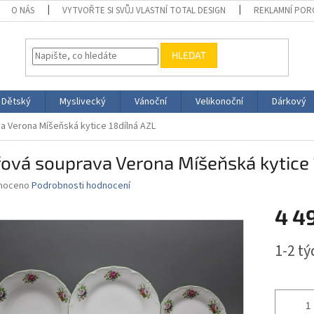
O NÁS
VYTVOŘTE SI SVŮJ VLASTNÍ TOTAL DESIGN
REKLAMNÍ POR
HLEDAT
Dětský
Myslivecký
Vánoční
Velikonoční
Dárkový
a Verona Míšeňská kytice 18dílná AZL
řová souprava Verona Míšeňská kytice 
né
noceno
Podrobnosti hodnocení
ní
4 4
u
Měrná
1-2 t
cena:
ek.