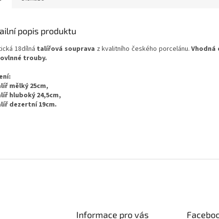
ailní popis produktu
tická 18dílná
talířová souprava
z kvalitního českého porcelánu.
Vhodná 
ovlnné trouby.
ení:
alíř mělký 25cm,
alíř hluboký 24,5cm,
alíř dezertní 19cm.
Informace pro vás
Facebo