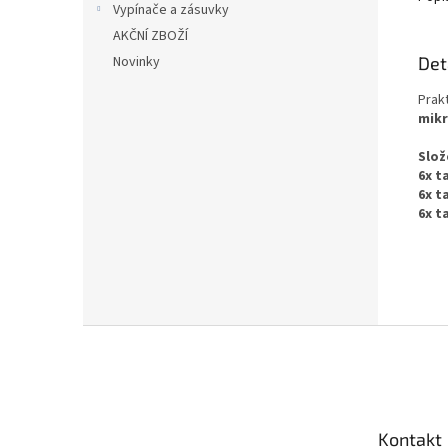
Vypínače a zásuvky
AKČNÍ ZBOŽÍ
Det
Novinky
Prak
mikr
Slož
6x t
6x t
6x t
Z
á
p
a
t
Kontakt
í