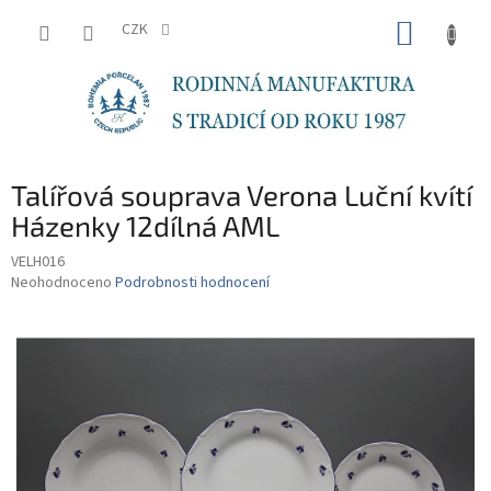
Přejít
NÁKUP
na
CZK
obsah
KOŠÍK
Talířová souprava Verona Luční kvítí
Házenky 12dílná AML
VELH016
Průměrné
Neohodnoceno
Podrobnosti hodnocení
hodnocení
produktu
je
0,0
z
5
hvězdiček.