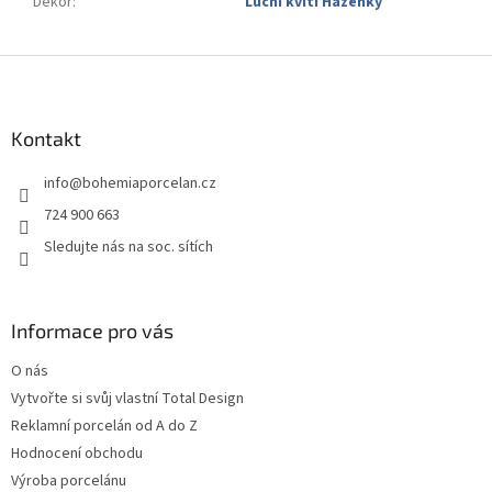
Dekor
:
Luční kvítí Házenky
Z
á
p
a
Kontakt
t
info
@
bohemiaporcelan.cz
í
724 900 663
Sledujte nás na soc. sítích
Informace pro vás
O nás
Vytvořte si svůj vlastní Total Design
Reklamní porcelán od A do Z
Hodnocení obchodu
Výroba porcelánu