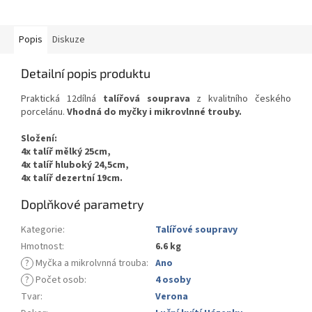
Popis
Diskuze
Detailní popis produktu
Praktická 12dílná
talířová souprava
z kvalitního českého
porcelánu.
Vhodná do myčky i mikrovlnné trouby.
Složení:
4x talíř mělký 25cm,
4x talíř hluboký 24,5cm,
4x talíř dezertní 19cm.
Doplňkové parametry
Kategorie
:
Talířové soupravy
Hmotnost
:
6.6 kg
?
Myčka a mikrolvnná trouba
:
Ano
?
Počet osob
:
4 osoby
Tvar
:
Verona