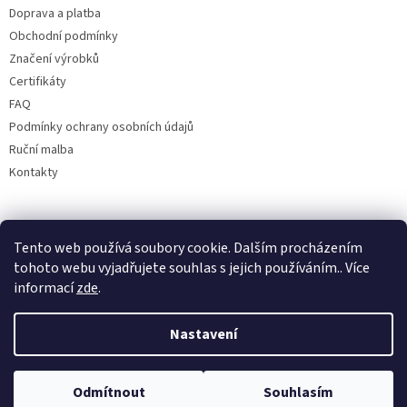
Doprava a platba
Obchodní podmínky
Značení výrobků
Certifikáty
FAQ
Podmínky ochrany osobních údajů
Ruční malba
Kontakty
Facebook
Tento web používá soubory cookie. Dalším procházením
tohoto webu vyjadřujete souhlas s jejich používáním.. Více
informací
zde
.
Nastavení
Odmítnout
Souhlasím
Copyright 2026
Bohemia porcelán 1987
. Všechna práva vyhrazena.