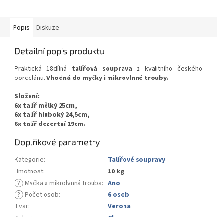
Popis
Diskuze
Detailní popis produktu
Praktická 18dílná
talířová souprava
z kvalitního českého
porcelánu.
Vhodná do myčky i mikrovlnné trouby.
Složení:
6x talíř mělký 25cm,
6x talíř hluboký 24,5cm,
6x talíř dezertní 19cm.
Doplňkové parametry
Kategorie
:
Talířové soupravy
Hmotnost
:
10 kg
?
Myčka a mikrolvnná trouba
:
Ano
?
Počet osob
:
6 osob
Tvar
:
Verona