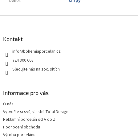
Dekor
:
Chrpy
Z
á
p
a
Kontakt
t
info
@
bohemiaporcelan.cz
í
724 900 663
Sledujte nás na soc. sítích
Informace pro vás
O nás
Vytvořte si svůj vlastní Total Design
Reklamní porcelán od A do Z
Hodnocení obchodu
Výroba porcelánu