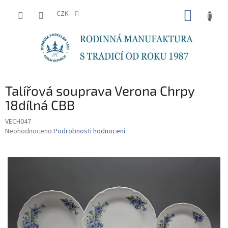
Přejít
NÁKUP
na
CZK
obsah
KOŠÍK
Talířová souprava Verona Chrpy
18dílná CBB
VECH047
Průměrné
Neohodnoceno
Podrobnosti hodnocení
hodnocení
produktu
je
0,0
z
5
hvězdiček.