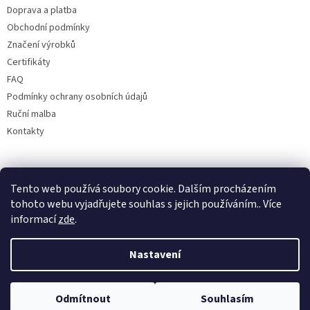
Doprava a platba
Obchodní podmínky
Značení výrobků
Certifikáty
FAQ
Podmínky ochrany osobních údajů
Ruční malba
Kontakty
Facebook
Tento web používá soubory cookie. Dalším procházením
tohoto webu vyjadřujete souhlas s jejich používáním.. Více
informací
zde
.
Nastavení
Odmítnout
Souhlasím
Copyright 2026
Bohemia porcelán 1987
. Všechna práva vyhrazena.