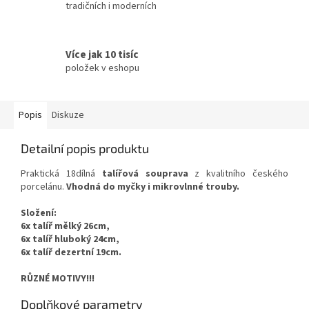
tradičních i moderních
Více jak 10 tisíc
položek v eshopu
Popis
Diskuze
Detailní popis produktu
Praktická 18dílná
talířová souprava
z kvalitního českého
porcelánu.
Vhodná do myčky i mikrovlnné trouby.
Složení:
6x talíř mělký 26cm,
6x talíř hluboký 24cm,
6x talíř dezertní 19cm.
RŮZNÉ MOTIVY!!!
Doplňkové parametry