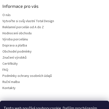
Informace pro vás
O nás
Vytvořte si svůj vlastní Total Design
Reklamní porcelán od A do Z
Hodnocení obchodu
Výroba porcelánu
Doprava a platba
Obchodní podmínky
Značení výrobků
Certifikáty
FAQ
Podmínky ochrany osobních údajů
Ruční malba
Kontakty
Facebook
Tento web používá soubory cookie. Dalším procházením