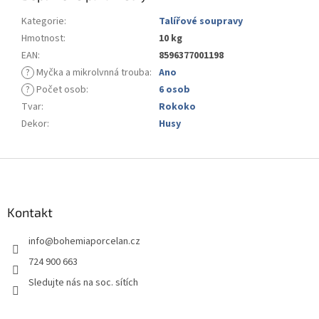
Kategorie
:
Talířové soupravy
Hmotnost
:
10 kg
EAN
:
8596377001198
?
Myčka a mikrolvnná trouba
:
Ano
?
Počet osob
:
6 osob
Tvar
:
Rokoko
Dekor
:
Husy
Z
á
p
a
Kontakt
t
info
@
bohemiaporcelan.cz
í
724 900 663
Sledujte nás na soc. sítích