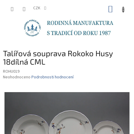
Přejít
NÁKUP
na
CZK
obsah
KOŠÍK
Talířová souprava Rokoko Husy
18dílná CML
ROHU019
Průměrné
Neohodnoceno
Podrobnosti hodnocení
hodnocení
produktu
je
0,0
z
5
hvězdiček.