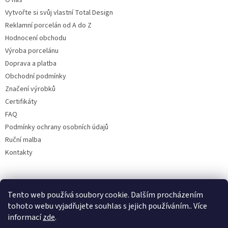
O nás
Vytvořte si svůj vlastní Total Design
Reklamní porcelán od A do Z
Hodnocení obchodu
Výroba porcelánu
Doprava a platba
Obchodní podmínky
Značení výrobků
Certifikáty
FAQ
Podmínky ochrany osobních údajů
Ruční malba
Kontakty
Facebook
Tento web používá soubory cookie. Dalším procházením
tohoto webu vyjadřujete souhlas s jejich používáním.. Více
informací
zde
.