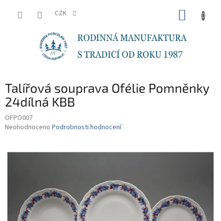
Přejít
NÁKUP
na
CZK
obsah
KOŠÍK
Talířová souprava Ofélie Pomněnky
24dílná KBB
OFPO007
Průměrné
Neohodnoceno
Podrobnosti hodnocení
hodnocení
produktu
je
0,0
z
5
hvězdiček.