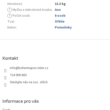
Hmotnost
:
13.3 kg
?
Myčka a mikrolvnná trouba
:
Ano
?
Počet osob
:
8 osob
Tvar
:
Ofélie
Dekor
:
Pomněnky
Z
á
p
a
Kontakt
t
info
@
bohemiaporcelan.cz
í
724 900 663
Sledujte nás na soc. sítích
Informace pro vás