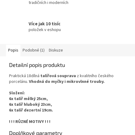
tradičních i moderních
Více jak 10 tisíc
položek v eshopu
Popis
Podobné (1)
Diskuze
Detailní popis produktu
Praktická 18dílná
talířová souprava
z kvalitního českého
porcelánu.
Vhodná do myčky i mikrovlnné trouby.
Složení:
6x talíř mělký 25cm,
6x talíř hluboký 23cm,
6x talíř dezertní 19cm.
! ! ! RŮZNÉ MOTIVY ! ! !
Doplňkové parametry