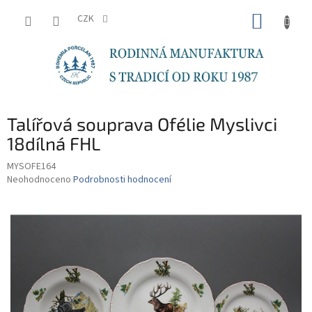
Přejít
NÁKUP
na
CZK
obsah
KOŠÍK
Talířová souprava Ofélie Myslivci
18dílná FHL
MYSOFE164
Průměrné
Neohodnoceno
Podrobnosti hodnocení
hodnocení
produktu
je
0,0
z
5
hvězdiček.