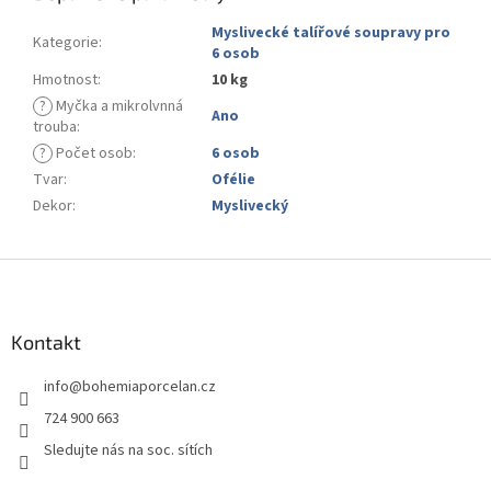
Myslivecké talířové soupravy pro
Kategorie
:
6 osob
Hmotnost
:
10 kg
?
Myčka a mikrolvnná
Ano
trouba
:
?
Počet osob
:
6 osob
Tvar
:
Ofélie
Dekor
:
Myslivecký
Z
á
p
a
Kontakt
t
info
@
bohemiaporcelan.cz
í
724 900 663
Sledujte nás na soc. sítích