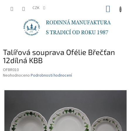
Přejít
NÁKUP
na
CZK
obsah
KOŠÍK
Talířová souprava Ofélie Břečťan
12dílná KBB
OFBR010
Průměrné
Neohodnoceno
Podrobnosti hodnocení
hodnocení
produktu
je
0,0
z
5
hvězdiček.