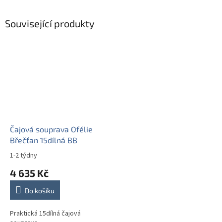
Související produkty
Čajová souprava Ofélie
Břečťan 15dílná BB
1-2 týdny
4 635 Kč
Do košíku
Praktická 15dílná čajová