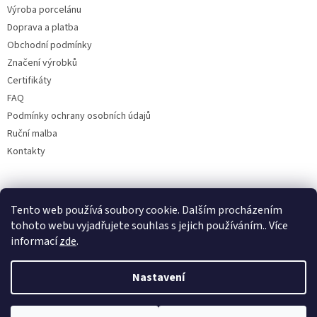
Výroba porcelánu
Doprava a platba
Obchodní podmínky
Značení výrobků
Certifikáty
FAQ
Podmínky ochrany osobních údajů
Ruční malba
Kontakty
Facebook
Tento web používá soubory cookie. Dalším procházením
tohoto webu vyjadřujete souhlas s jejich používáním.. Více
informací
zde
.
Nastavení