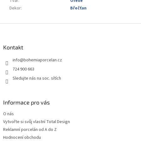
Tvar
:
Ofélie
Dekor
:
Břečťan
Z
á
p
a
Kontakt
t
info
@
bohemiaporcelan.cz
í
724 900 663
Sledujte nás na soc. sítích
Informace pro vás
O nás
Vytvořte si svůj vlastní Total Design
Reklamní porcelán od A do Z
Hodnocení obchodu