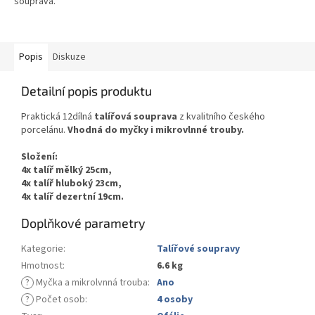
souprava.
Popis
Diskuze
Detailní popis produktu
Praktická 12dílná
talířová souprava
z kvalitního českého
porcelánu.
Vhodná do myčky i mikrovlnné trouby.
Složení:
4x talíř mělký 25cm,
4x talíř hluboký 23cm,
4x talíř dezertní 19cm.
Doplňkové parametry
Kategorie
:
Talířové soupravy
Hmotnost
:
6.6 kg
?
Myčka a mikrolvnná trouba
:
Ano
?
Počet osob
:
4 osoby