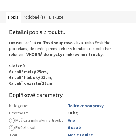
Popis
Podobné (1)
Diskuze
Detailní popis produktu
Luxusní 18dílná
talířová souprava
z kvalitního českého
porcelánu, decentní jemný dekor v kombinaci s bohatým
reliéfem.
VHODNÁ do myčky i mikrovlnné trouby.
Složení:
6x talíř mělký 25cm,
6x talíř hluboký 23cm,
6x talíř dezertní 19cm.
Doplňkové parametry
Kategorie
:
Talířové soupravy
Hmotnost
:
10 kg
?
Myčka a mikrolvnná trouba
:
Ano
?
Počet osob
:
6 osob
Tvar
:
Marie Louise