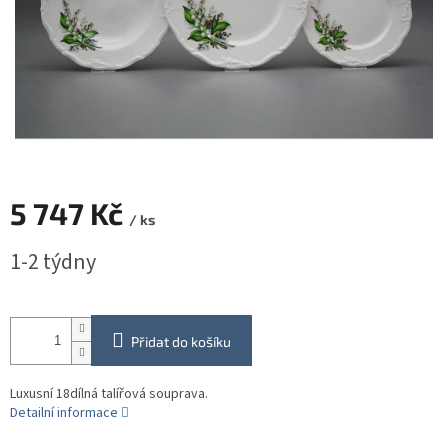
5 747 Kč
/ ks
Měrná
1-2 týdny
cena:
Přidat do košíku
Luxusní 18dílná talířová souprava.
Detailní informace