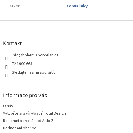
Dekor
:
Konvalinky
Z
á
p
a
Kontakt
t
info
@
bohemiaporcelan.cz
í
724 900 663
Sledujte nás na soc. sítích
Informace pro vás
O nás
Vytvořte si svůj vlastní Total Design
Reklamní porcelán od A do Z
Hodnocení obchodu