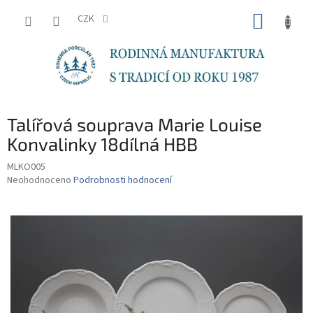
Přejít
NÁKUP
na
CZK
obsah
KOŠÍK
Talířová souprava Marie Louise
Konvalinky 18dílná HBB
MLKO005
Průměrné
Neohodnoceno
Podrobnosti hodnocení
hodnocení
produktu
je
0,0
z
5
hvězdiček.