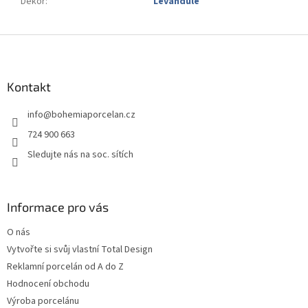
Dekor
:
Levandule
Z
á
p
a
Kontakt
t
info
@
bohemiaporcelan.cz
í
724 900 663
Sledujte nás na soc. sítích
Informace pro vás
O nás
Vytvořte si svůj vlastní Total Design
Reklamní porcelán od A do Z
Hodnocení obchodu
Výroba porcelánu