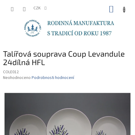
Přejít
NÁKUP
na
CZK
obsah
KOŠÍK
Talířová souprava Coup Levandule
24dílná HFL
COLE012
Průměrné
Neohodnoceno
Podrobnosti hodnocení
hodnocení
produktu
je
0,0
z
5
hvězdiček.