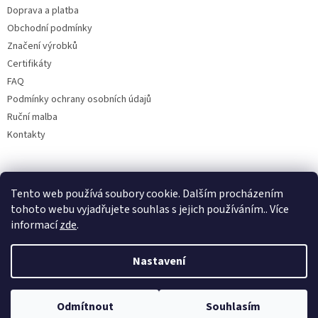
Doprava a platba
Obchodní podmínky
Značení výrobků
Certifikáty
FAQ
Podmínky ochrany osobních údajů
Ruční malba
Kontakty
Facebook
Tento web používá soubory cookie. Dalším procházením
tohoto webu vyjadřujete souhlas s jejich používáním.. Více
informací
zde
.
Nastavení
Odmítnout
Souhlasím
Copyright 2026
Bohemia porcelán 1987
. Všechna práva vyhrazena.