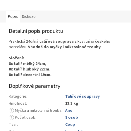
Popis
Diskuze
Detailní popis produktu
Praktická 24dílná
talířová souprava
z kvalitního českého
porcelánu.
Vhodná do myčky i mikrovlnné trouby.
Složení:
8x talíř mělký 24cm,
8x talíř hluboký 22cm,
8x talíř dezertní 19cm.
Doplňkové parametry
Kategorie
:
Talířové soupravy
Hmotnost
:
13.3 kg
?
Myčka a mikrolvnná trouba
:
Ano
?
Počet osob
:
8 osob
Tvar
:
Coup