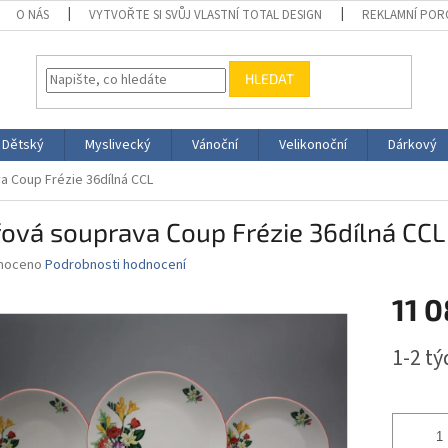
O NÁS
VYTVOŘTE SI SVŮJ VLASTNÍ TOTAL DESIGN
REKLAMNÍ POR
HLEDAT
Dětský
Myslivecký
Vánoční
Velikonoční
Dárkový
a Coup Frézie 36dílná CCL
řová souprava Coup Frézie 36dílná CCL
né
noceno
Podrobnosti hodnocení
ní
11 
u
Měrná
1-2 t
cena:
ek.