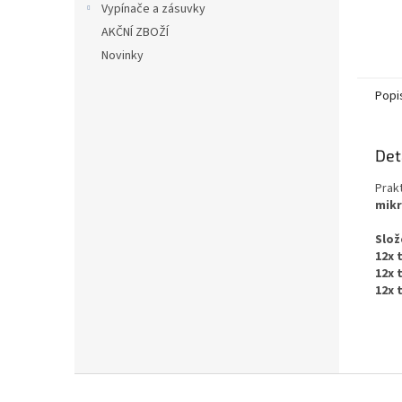
Vypínače a zásuvky
AKČNÍ ZBOŽÍ
Novinky
Popi
Det
Prak
mikr
Slož
12x 
12x 
12x 
Z
á