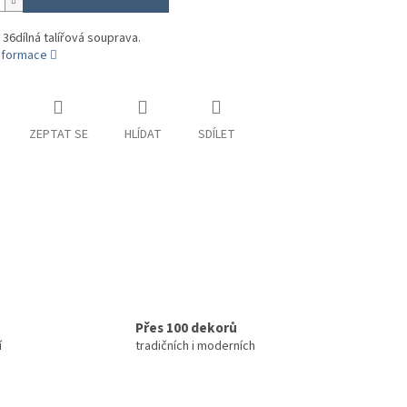
 36dílná talířová souprava.
informace
ZEPTAT SE
HLÍDAT
SDÍLET
Přes 100 dekorů
í
tradičních i moderních