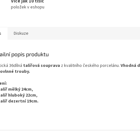
Více jak 10 tisíc
položek v eshopu
s
Diskuze
ailní popis produktu
tická 36dílná
talířová souprava
z kvalitního českého porcelánu.
Vhodná d
ovlnné trouby.
ení:
talíř mělký 24cm,
talíř hluboký 22cm,
talíř dezertní 19cm.