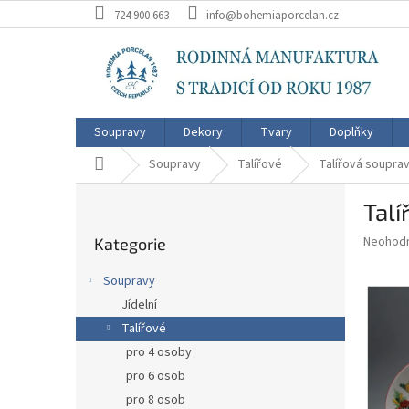
Přejít
724 900 663
info@bohemiaporcelan.cz
na
obsah
Soupravy
Dekory
Tvary
Doplňky
Domů
Soupravy
Talířové
Talířová souprav
P
Talí
o
Přeskočit
s
Průměr
Neohod
Kategorie
kategorie
t
hodnoce
r
produkt
Soupravy
a
je
Jídelní
0,0
n
z
Talířové
n
5
í
pro 4 osoby
hvězdič
p
pro 6 osob
a
pro 8 osob