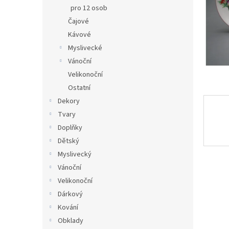
n
pro 12 osob
e
Čajové
l
Kávové
Myslivecké
Vánoční
Velikonoční
Ostatní
Dekory
Tvary
Doplňky
Dětský
Myslivecký
Vánoční
Velikonoční
Dárkový
Kování
Obklady