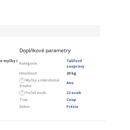
Doplňkové parametry
o myčky i
Talířové
Kategorie
:
soupravy
Hmotnost
:
20 kg
?
Myčka a mikrolvnná
Ano
trouba
:
?
Počet osob
:
12 osob
Tvar
:
Coup
Dekor
:
Frézie