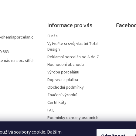
Informace pro vás
Facebo
O nás
bohemiaporcelan.c
Vytvořte si svůj vlastní Total
Design
0 663
Reklamní porcelán od A do Z
e nás na soc. sítích
Hodnocení obchodu
Výroba porcelánu
Doprava a platba
Obchodní podmínky
Značení výrobků
Certifikáty
FAQ
Podmínky ochrany osobních
údajů
Ruční malba
užívá soubory cookie. Dalším