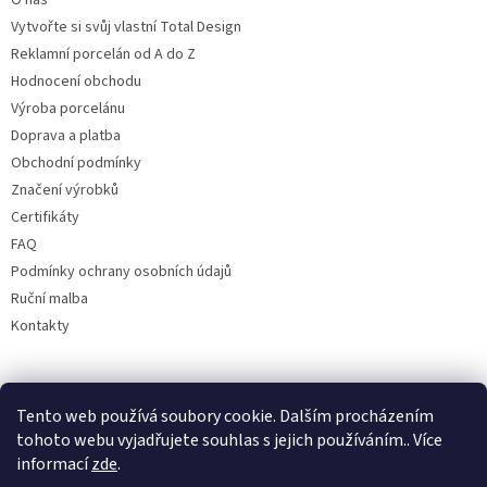
O nás
Vytvořte si svůj vlastní Total Design
Reklamní porcelán od A do Z
Hodnocení obchodu
Výroba porcelánu
Doprava a platba
Obchodní podmínky
Značení výrobků
Certifikáty
FAQ
Podmínky ochrany osobních údajů
Ruční malba
Kontakty
Facebook
Tento web používá soubory cookie. Dalším procházením
tohoto webu vyjadřujete souhlas s jejich používáním.. Více
informací
zde
.