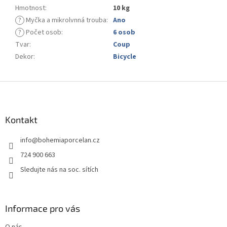
Hmotnost
:
10 kg
?
Myčka a mikrolvnná trouba
:
Ano
?
Počet osob
:
6 osob
Tvar
:
Coup
Dekor
:
Bicycle
Z
á
p
a
Kontakt
t
info
@
bohemiaporcelan.cz
í
724 900 663
Sledujte nás na soc. sítích
Informace pro vás