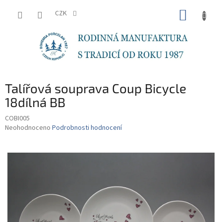
Přejít
NÁKUP
na
CZK
obsah
KOŠÍK
Talířová souprava Coup Bicycle
18dílná BB
COBI005
Průměrné
Neohodnoceno
Podrobnosti hodnocení
hodnocení
produktu
je
0,0
z
5
hvězdiček.