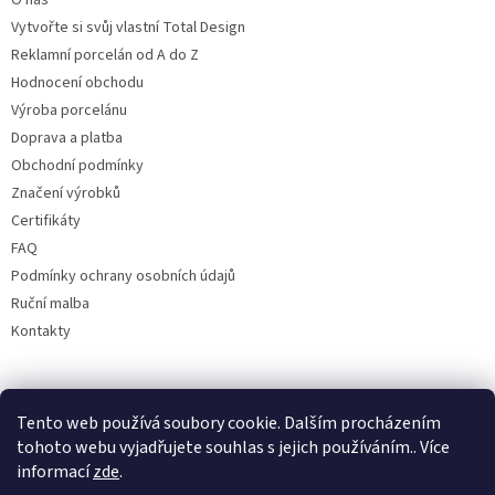
O nás
Vytvořte si svůj vlastní Total Design
Reklamní porcelán od A do Z
Hodnocení obchodu
Výroba porcelánu
Doprava a platba
Obchodní podmínky
Značení výrobků
Certifikáty
FAQ
Podmínky ochrany osobních údajů
Ruční malba
Kontakty
Facebook
Tento web používá soubory cookie. Dalším procházením
tohoto webu vyjadřujete souhlas s jejich používáním.. Více
informací
zde
.