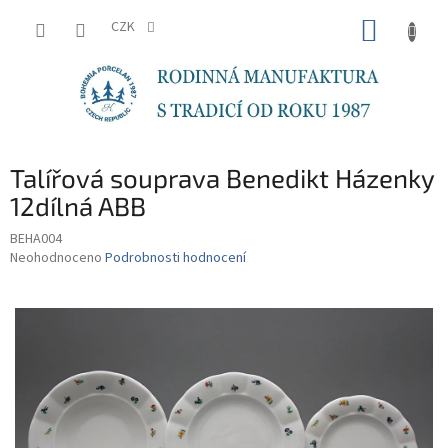
Přejít
NÁKUP
na
CZK
obsah
KOŠÍK
Talířová souprava Benedikt Házenky
12dílná ABB
BEHA004
Průměrné
Neohodnoceno
Podrobnosti hodnocení
hodnocení
produktu
je
0,0
z
5
hvězdiček.