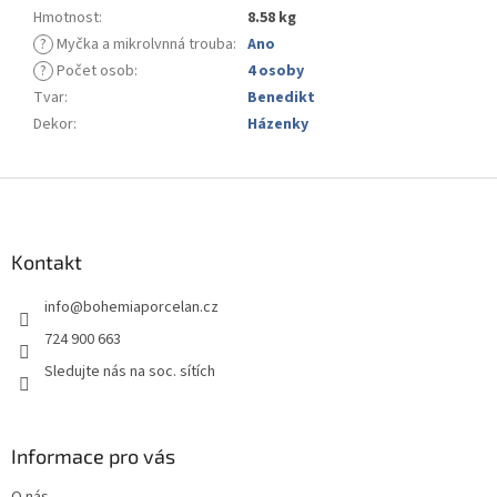
Hmotnost
:
8.58 kg
?
Myčka a mikrolvnná trouba
:
Ano
?
Počet osob
:
4 osoby
Tvar
:
Benedikt
Dekor
:
Házenky
Z
á
p
a
Kontakt
t
info
@
bohemiaporcelan.cz
í
724 900 663
Sledujte nás na soc. sítích
Informace pro vás