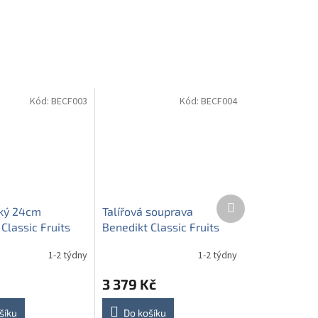
Kód:
BECF003
Kód:
BECF004
Další
lký 24cm
Talířová souprava
produkt
Classic Fruits
Benedikt Classic Fruits
12dílná ABB
1-2 týdny
1-2 týdny
3 379 Kč
šíku
Do košíku