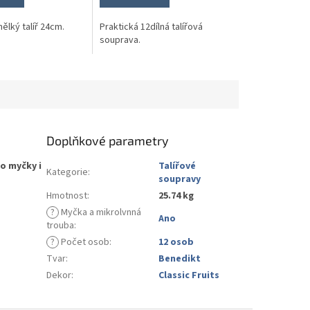
ělký talíř 24cm.
Praktická 12dílná talířová
souprava.
Doplňkové parametry
o myčky i
Talířové
Kategorie
:
soupravy
Hmotnost
:
25.74 kg
?
Myčka a mikrolvnná
Ano
trouba
:
?
Počet osob
:
12 osob
Tvar
:
Benedikt
Dekor
:
Classic Fruits