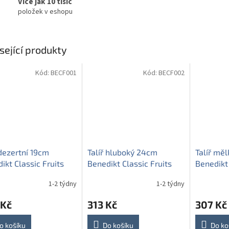
Více jak 10 tisíc
položek v eshopu
sející produkty
Kód:
BECF001
Kód:
BECF002
 dezertní 19cm
Talíř hluboký 24cm
Talíř mě
ikt Classic Fruits
Benedikt Classic Fruits
Benedikt 
ABB
ABB
1-2 týdny
1-2 týdny
 Kč
313 Kč
307 Kč
o košíku
Do košíku
Do ko