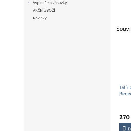
Vypínače a zásuvky
AKČNÍ ZBOŽÍ
Novinky
Souvi
Talíř
Bened
ABB
270
D