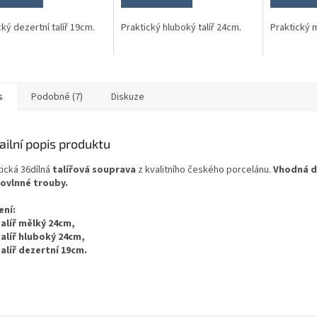
cký dezertní talíř 19cm.
Praktický hluboký talíř 24cm.
Praktický m
s
Podobné (7)
Diskuze
ailní popis produktu
tická 36dílná
talířová souprava
z kvalitního českého porcelánu.
Vhodná d
ovlnné trouby.
ení:
talíř mělký 24cm,
talíř hluboký 24cm,
talíř dezertní 19cm.