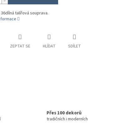
 36dílná talířová souprava.
informace
ZEPTAT SE
HLÍDAT
SDÍLET
Přes 100 dekorů
í
tradičních i moderních