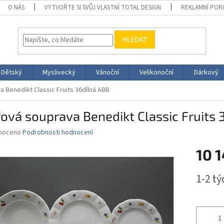
O NÁS
VYTVOŘTE SI SVŮJ VLASTNÍ TOTAL DESIGN
REKLAMNÍ POR
HLEDAT
Dětský
Myslivecký
Vánoční
Velikonoční
Dárkový
a Benedikt Classic Fruits 36dílná ABB
řová souprava Benedikt Classic Fruits 
né
noceno
Podrobnosti hodnocení
ní
10 
u
Měrná
1-2 t
cena:
ek.