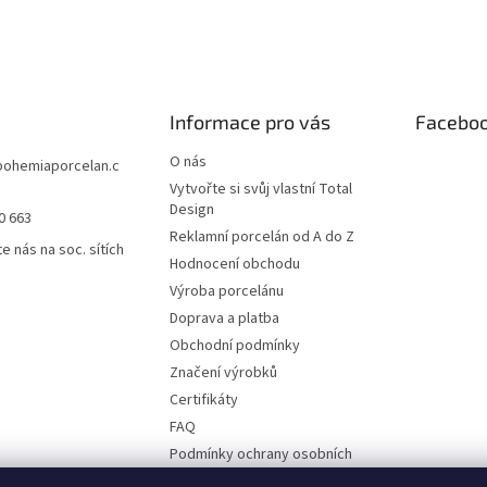
Informace pro vás
Facebo
O nás
bohemiaporcelan.c
Vytvořte si svůj vlastní Total
Design
0 663
Reklamní porcelán od A do Z
e nás na soc. sítích
Hodnocení obchodu
Výroba porcelánu
Doprava a platba
Obchodní podmínky
Značení výrobků
Certifikáty
FAQ
Podmínky ochrany osobních
údajů