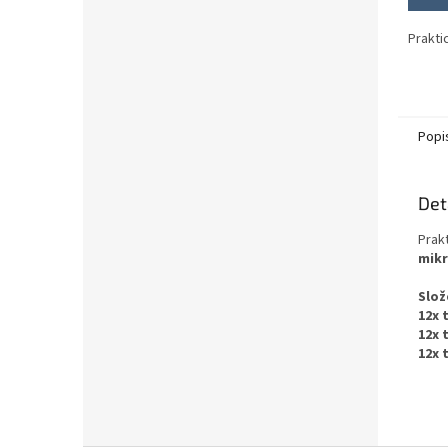
Prakti
Popi
Det
Prak
mikr
Slož
12x 
12x 
12x 