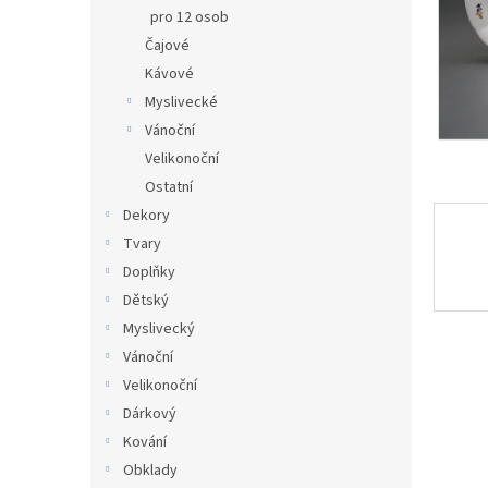
n
pro 12 osob
e
Čajové
l
Kávové
Myslivecké
Vánoční
Velikonoční
Ostatní
Dekory
Tvary
Doplňky
Dětský
Myslivecký
Vánoční
Velikonoční
Dárkový
Kování
Obklady