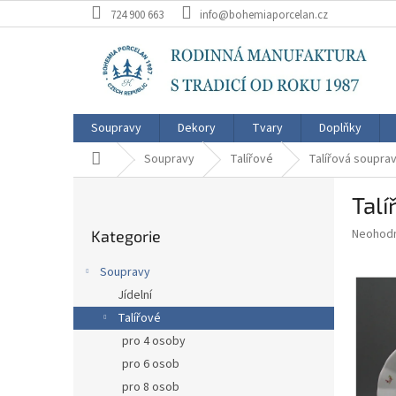
Přejít
724 900 663
info@bohemiaporcelan.cz
na
obsah
Soupravy
Dekory
Tvary
Doplňky
Domů
Soupravy
Talířové
Talířová souprav
P
Talí
o
Přeskočit
s
Průměr
Neohod
Kategorie
kategorie
t
hodnoce
r
produkt
Soupravy
a
je
Jídelní
0,0
n
z
Talířové
n
5
í
pro 4 osoby
hvězdič
p
pro 6 osob
a
pro 8 osob