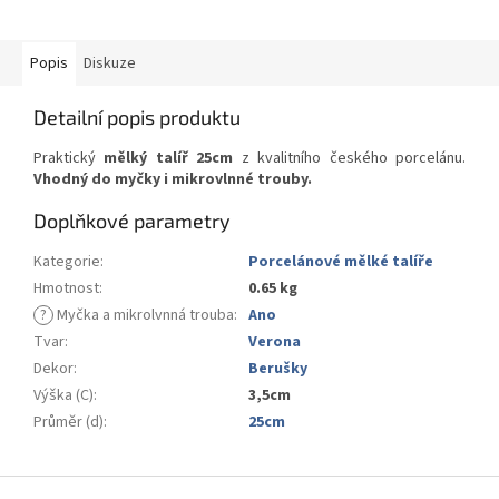
Popis
Diskuze
Detailní popis produktu
Praktický
mělký talíř 25cm
z kvalitního českého porcelánu.
Vhodný do myčky i mikrovlnné trouby.
Doplňkové parametry
Kategorie
:
Porcelánové mělké talíře
Hmotnost
:
0.65 kg
?
Myčka a mikrolvnná trouba
:
Ano
Tvar
:
Verona
Dekor
:
Berušky
Výška (C)
:
3,5cm
Průměr (d)
:
25cm
Z