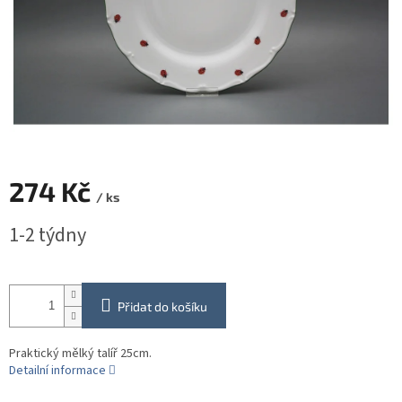
274 Kč
/ ks
Měrná
1-2 týdny
cena:
Přidat do košíku
Praktický mělký talíř 25cm.
Detailní informace