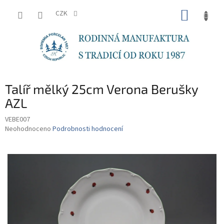
Přejít
NÁKUP
na
CZK
obsah
KOŠÍK
Talíř mělký 25cm Verona Berušky
AZL
VEBE007
Průměrné
Neohodnoceno
Podrobnosti hodnocení
hodnocení
produktu
je
0,0
z
5
hvězdiček.