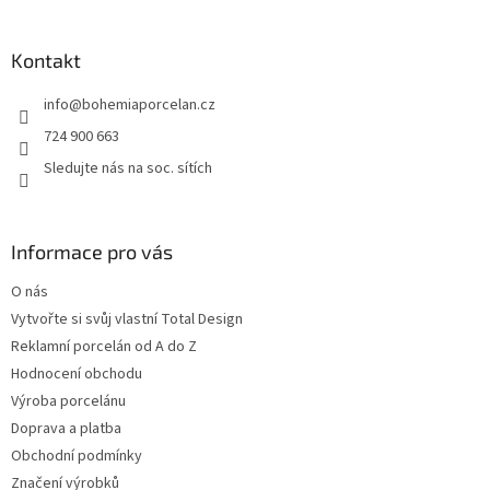
á
p
a
Kontakt
t
info
@
bohemiaporcelan.cz
í
724 900 663
Sledujte nás na soc. sítích
Informace pro vás
O nás
Vytvořte si svůj vlastní Total Design
Reklamní porcelán od A do Z
Hodnocení obchodu
Výroba porcelánu
Doprava a platba
Obchodní podmínky
Značení výrobků