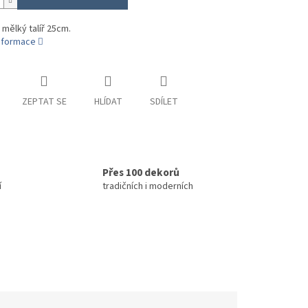
 mělký talíř 25cm.
informace
ZEPTAT SE
HLÍDAT
SDÍLET
Přes 100 dekorů
í
tradičních i moderních