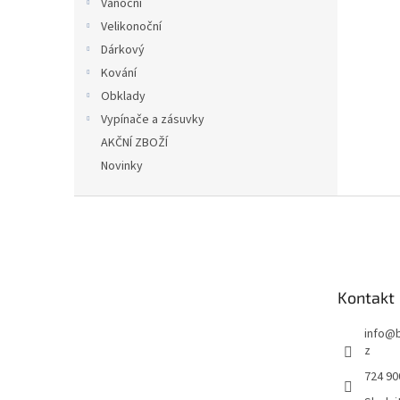
Vánoční
Velikonoční
Dárkový
Kování
Obklady
Vypínače a zásuvky
AKČNÍ ZBOŽÍ
Novinky
Z
á
p
a
t
Kontakt
í
info
@
z
724 90