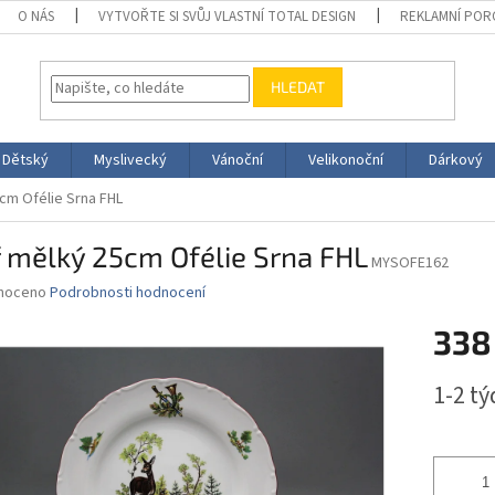
O NÁS
VYTVOŘTE SI SVŮJ VLASTNÍ TOTAL DESIGN
REKLAMNÍ POR
HLEDAT
Dětský
Myslivecký
Vánoční
Velikonoční
Dárkový
5cm Ofélie Srna FHL
ř mělký 25cm Ofélie Srna FHL
MYSOFE162
né
noceno
Podrobnosti hodnocení
ní
338
u
Měrná
1-2 t
cena:
ek.