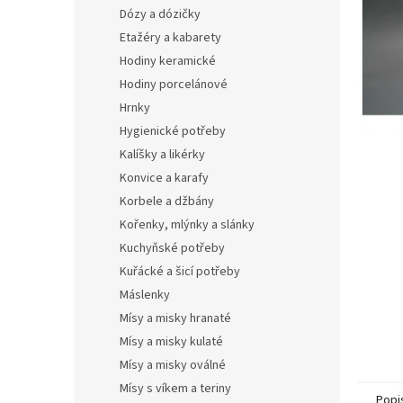
n
Dózy a dózičky
e
Etažéry a kabarety
l
Hodiny keramické
Hodiny porcelánové
Hrnky
Hygienické potřeby
Kalíšky a likérky
Konvice a karafy
Korbele a džbány
Kořenky, mlýnky a slánky
Kuchyňské potřeby
Kuřácké a šicí potřeby
Máslenky
Mísy a misky hranaté
Mísy a misky kulaté
Mísy a misky oválné
Mísy s víkem a teriny
Popi