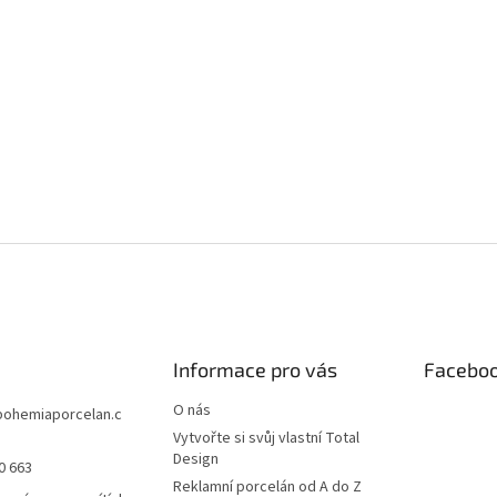
Informace pro vás
Facebo
O nás
bohemiaporcelan.c
Vytvořte si svůj vlastní Total
Design
0 663
Reklamní porcelán od A do Z