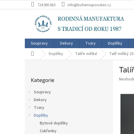
Přejít
724 900 663
info@bohemiaporcelan.cz
na
obsah
Soupravy
Dekory
Tvary
Doplňky
Domů
Doplňky
Talíře mělké
Talíř mělký 2
P
Talí
o
Přeskočit
s
Průměr
Neohod
Kategorie
kategorie
t
hodnoce
r
produkt
Soupravy
a
je
Dekory
0,0
n
z
Tvary
n
5
í
Doplňky
hvězdič
p
Bytové doplňky
a
Cukřenky