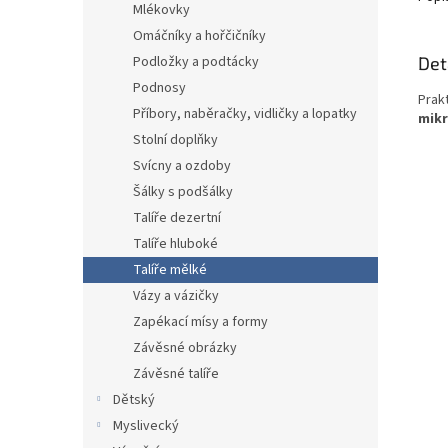
Mlékovky
Omáčníky a hořčičníky
Det
Podložky a podtácky
Podnosy
Prak
Příbory, naběračky, vidličky a lopatky
mikr
Stolní doplňky
Svícny a ozdoby
Šálky s podšálky
Talíře dezertní
Talíře hluboké
Talíře mělké
Vázy a vázičky
Zapékací mísy a formy
Závěsné obrázky
Závěsné talíře
Dětský
Myslivecký