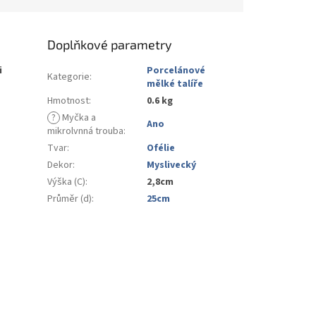
Doplňkové parametry
i
Porcelánové
Kategorie
:
mělké talíře
Hmotnost
:
0.6 kg
?
Myčka a
Ano
mikrolvnná trouba
:
Tvar
:
Ofélie
Dekor
:
Myslivecký
Výška (C)
:
2,8cm
Průměr (d)
:
25cm