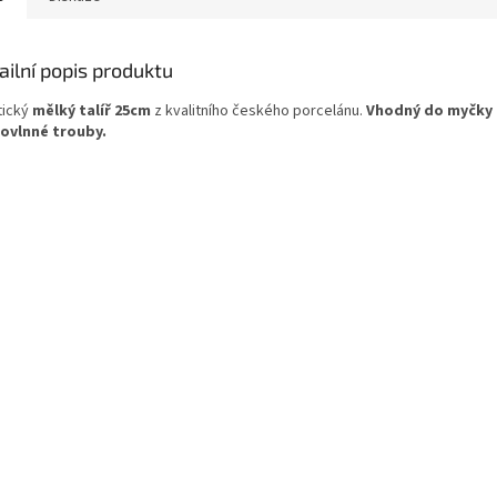
ailní popis produktu
tický
mělký talíř 25cm
z kvalitního českého porcelánu.
Vhodný do myčky 
ovlnné trouby.