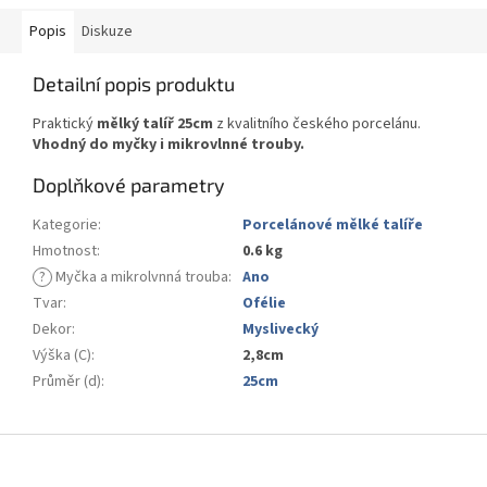
Popis
Diskuze
Detailní popis produktu
Praktický
mělký talíř 25cm
z kvalitního českého porcelánu.
Vhodný do myčky i mikrovlnné trouby.
Doplňkové parametry
Kategorie
:
Porcelánové mělké talíře
Hmotnost
:
0.6 kg
?
Myčka a mikrolvnná trouba
:
Ano
Tvar
:
Ofélie
Dekor
:
Myslivecký
Výška (C)
:
2,8cm
Průměr (d)
:
25cm
Z
á