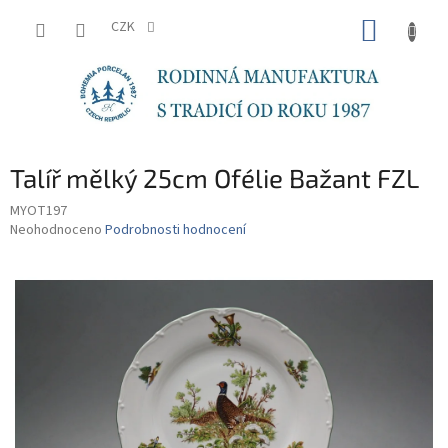
Přejít
NÁKUP
na
CZK
obsah
KOŠÍK
Talíř mělký 25cm Ofélie Bažant FZL
MYOT197
Průměrné
Neohodnoceno
Podrobnosti hodnocení
hodnocení
produktu
je
0,0
z
5
hvězdiček.