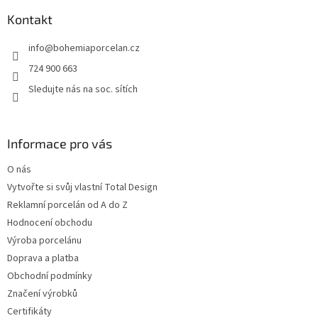
p
a
Kontakt
t
info
@
bohemiaporcelan.cz
í
724 900 663
Sledujte nás na soc. sítích
Informace pro vás
O nás
Vytvořte si svůj vlastní Total Design
Reklamní porcelán od A do Z
Hodnocení obchodu
Výroba porcelánu
Doprava a platba
Obchodní podmínky
Značení výrobků
Certifikáty