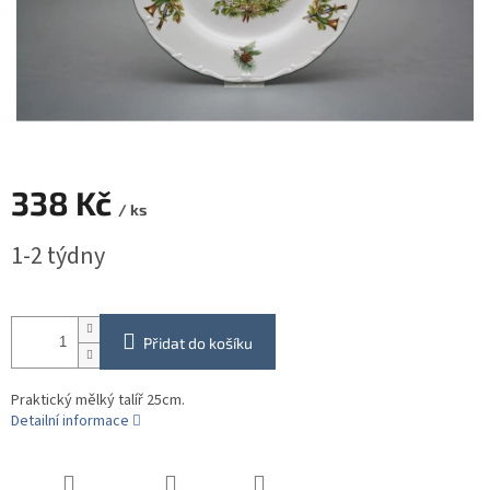
338 Kč
/ ks
Měrná
1-2 týdny
cena:
Přidat do košíku
Praktický mělký talíř 25cm.
Detailní informace