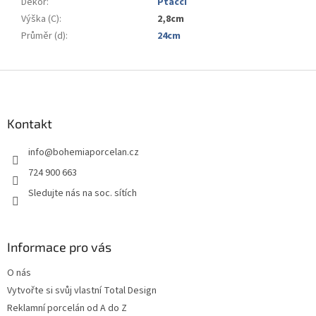
Dekor
:
Ptáčci
Výška (C)
:
2,8cm
Průměr (d)
:
24cm
Z
á
p
a
Kontakt
t
info
@
bohemiaporcelan.cz
í
724 900 663
Sledujte nás na soc. sítích
Informace pro vás
O nás
Vytvořte si svůj vlastní Total Design
Reklamní porcelán od A do Z