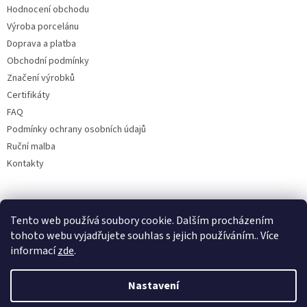
Hodnocení obchodu
Výroba porcelánu
Doprava a platba
Obchodní podmínky
Značení výrobků
Certifikáty
FAQ
Podmínky ochrany osobních údajů
Ruční malba
Kontakty
Facebook
Tento web používá soubory cookie. Dalším procházením
tohoto webu vyjadřujete souhlas s jejich používáním.. Více
informací
zde
.
Nastavení