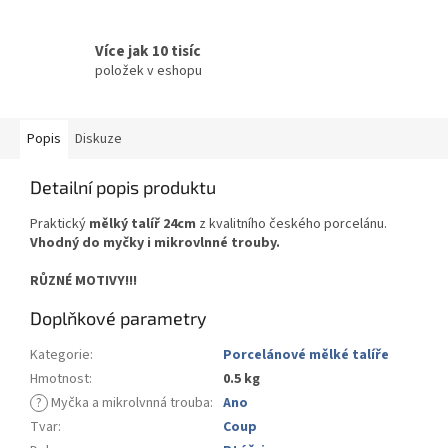
Více jak 10 tisíc
položek v eshopu
Popis
Diskuze
Detailní popis produktu
Praktický
mělký talíř 24cm
z kvalitního českého porcelánu.
Vhodný do myčky i mikrovlnné trouby.
RŮZNÉ MOTIVY!!!
Doplňkové parametry
Kategorie
:
Porcelánové mělké talíře
Hmotnost
:
0.5 kg
?
Myčka a mikrolvnná trouba
:
Ano
Tvar
:
Coup