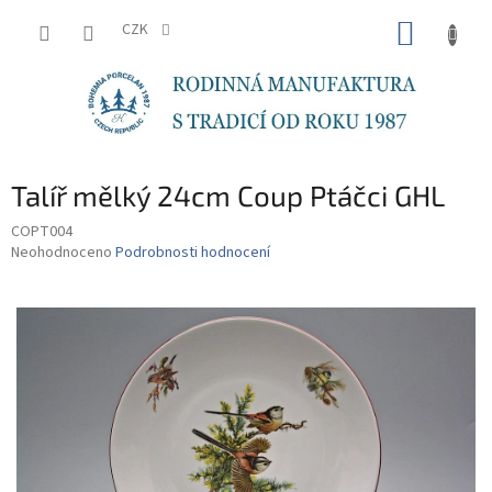
Přejít
NÁKUP
na
CZK
obsah
KOŠÍK
Talíř mělký 24cm Coup Ptáčci GHL
COPT004
Průměrné
Neohodnoceno
Podrobnosti hodnocení
hodnocení
produktu
je
0,0
z
5
hvězdiček.