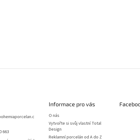
Informace pro vás
Facebo
O nás
bohemiaporcelan.c
Vytvořte si svůj vlastní Total
Design
0 663
Reklamní porcelán od A do Z