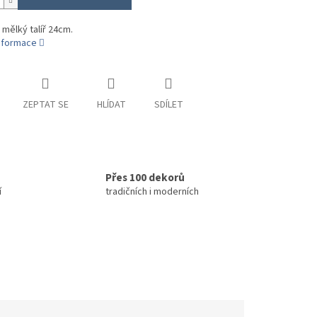
 mělký talíř 24cm.
informace
ZEPTAT SE
HLÍDAT
SDÍLET
Přes 100 dekorů
í
tradičních i moderních