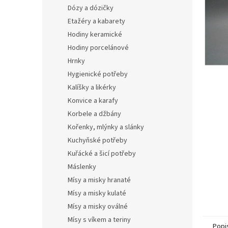
n
Dózy a dózičky
e
Etažéry a kabarety
l
Hodiny keramické
Hodiny porcelánové
Hrnky
Hygienické potřeby
Kalíšky a likérky
Konvice a karafy
Korbele a džbány
Kořenky, mlýnky a slánky
Kuchyňské potřeby
Kuřácké a šicí potřeby
Máslenky
Mísy a misky hranaté
Mísy a misky kulaté
Mísy a misky oválné
Mísy s víkem a teriny
Popi