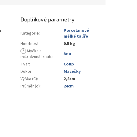
Doplňkové parametry
i
Porcelánové
Kategorie
:
mělké talíře
Hmotnost
:
0.5 kg
?
Myčka a
Ano
mikrolvnná trouba
:
Tvar
:
Coup
Dekor
:
Macešky
Výška (C)
:
2,8cm
Průměr (d)
:
24cm