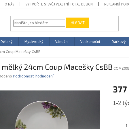
O NÁS
VYTVOŘTE SI SVŮJ VLASTNÍ TOTAL DESIGN
REKLAMNÍ POR
HLEDAT
Dětský
Myslivecký
Vánoční
Velikonoční
Dárkový
24cm Coup Macešky CsBB
íř mělký 24cm Coup Macešky CsBB
COMZ00
né
noceno
Podrobnosti hodnocení
ní
377
u
Měrná
1-2 t
cena:
ek.