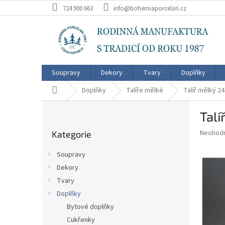
Přejít
724 900 663
info@bohemiaporcelan.cz
na
obsah
Soupravy
Dekory
Tvary
Doplňky
Domů
Doplňky
Talíře mělké
Talíř mělký 
P
Tal
o
Přeskočit
s
Průměr
Neohod
Kategorie
kategorie
t
hodnoce
r
produkt
Soupravy
a
je
Dekory
0,0
n
z
Tvary
n
5
í
Doplňky
hvězdič
p
Bytové doplňky
a
Cukřenky