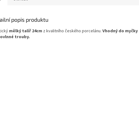
ailní popis produktu
tický
mělký talíř 24cm
z kvalitního českého porcelánu.
Vhodný do myčky 
ovlnné trouby.