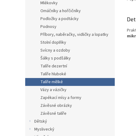
Mlékovky
Omáčníky a hořčičníky
Det
Podložky a podtácky
Podnosy
Prak
Příbory, naběračky, vidličky a lopatky
mikr
Stolní doplňky
Svícny a ozdoby
Šálky s podšálky
Talíře dezertní
Talíře hluboké
Talíře mělké
Vázy a vázičky
Zapékací mísy a formy
Závěsné obrázky
Závěsné talíře
Dětský
Myslivecký