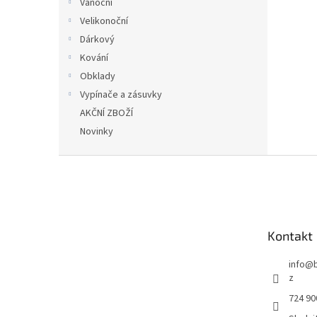
Vánoční
Velikonoční
Dárkový
Kování
Obklady
Vypínače a zásuvky
AKČNÍ ZBOŽÍ
Novinky
Z
á
p
a
t
Kontakt
í
info
@
z
724 90