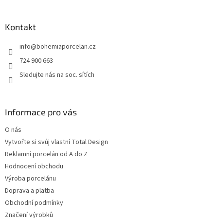
á
p
a
Kontakt
t
info
@
bohemiaporcelan.cz
í
724 900 663
Sledujte nás na soc. sítích
Informace pro vás
O nás
Vytvořte si svůj vlastní Total Design
Reklamní porcelán od A do Z
Hodnocení obchodu
Výroba porcelánu
Doprava a platba
Obchodní podmínky
Značení výrobků