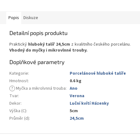
Popis
Diskuze
Detailní popis produktu
Praktický
hluboký talíř 24,5cm
z kvalitního českého porcelánu.
Vhodný do myčky i mikrovlnné trouby.
Doplňkové parametry
Kategorie
:
Porcelánové hluboké talíře
Hmotnost
:
0.6 kg
?
Myčka a mikrolvnná trouba
:
Ano
Tvar
:
Verona
Dekor
:
Luční kvítí Házenky
Výška (C)
:
5cm
Průměr (d)
:
24,5cm
Z