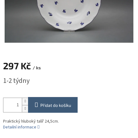
297 Kč
/ ks
Měrná
1-2 týdny
cena:
Přidat do košíku
Praktický hluboký talíř 24,5cm.
Detailní informace