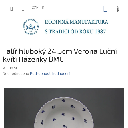
Přejít
NÁKUP
na
CZK
obsah
KOŠÍK
Talíř hluboký 24,5cm Verona Luční
kvítí Házenky BML
VELH024
Průměrné
Neohodnoceno
Podrobnosti hodnocení
hodnocení
produktu
je
0,0
z
5
hvězdiček.