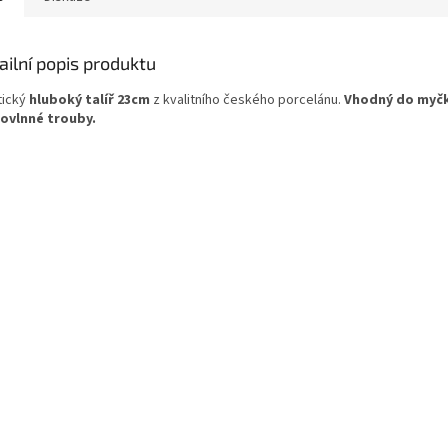
ailní popis produktu
tický
hluboký talíř 23cm
z kvalitního českého porcelánu.
Vhodný do myčk
ovlnné trouby.