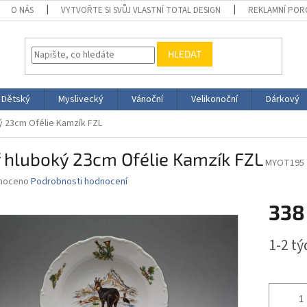
O NÁS
VYTVOŘTE SI SVŮJ VLASTNÍ TOTAL DESIGN
REKLAMNÍ POR
HLEDAT
Dětský
Myslivecký
Vánoční
Velikonoční
Dárkový
ký 23cm Ofélie Kamzík FZL
ř hluboký 23cm Ofélie Kamzík FZL
MYOT195
né
noceno
Podrobnosti hodnocení
ní
338
u
Měrná
1-2 t
cena:
ek.