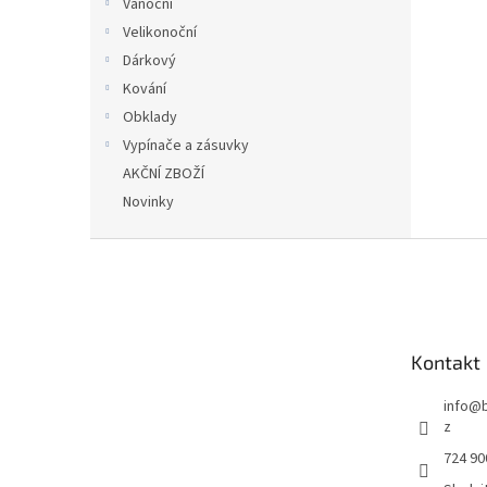
Vánoční
Velikonoční
Dárkový
Kování
Obklady
Vypínače a zásuvky
AKČNÍ ZBOŽÍ
Novinky
Z
á
p
a
t
Kontakt
í
info
@
z
724 90