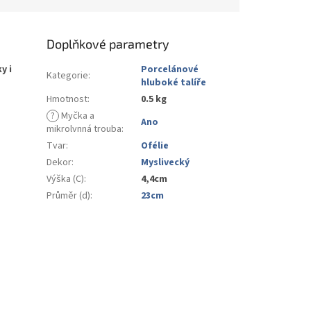
Doplňkové parametry
y i
Porcelánové
Kategorie
:
hluboké talíře
Hmotnost
:
0.5 kg
?
Myčka a
Ano
mikrolvnná trouba
:
Tvar
:
Ofélie
Dekor
:
Myslivecký
Výška (C)
:
4,4cm
Průměr (d)
:
23cm