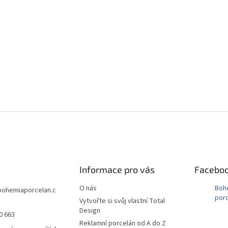
Informace pro vás
Facebo
O nás
Boh
bohemiaporcelan.c
porc
Vytvořte si svůj vlastní Total
Design
0 663
Reklamní porcelán od A do Z