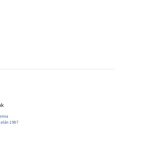
ok
emia
elán 1987