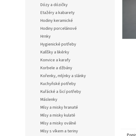
n
Dózy a dózičky
e
Etažéry a kabarety
l
Hodiny keramické
Hodiny porcelánové
Hrnky
Hygienické potřeby
Kalíšky a likérky
Konvice a karafy
Korbele a džbány
Kořenky, mlýnky a slánky
Kuchyňské potřeby
Kuřácké a šicí potřeby
Máslenky
Mísy a misky hranaté
Mísy a misky kulaté
Mísy a misky oválné
Mísy s víkem a teriny
Popi