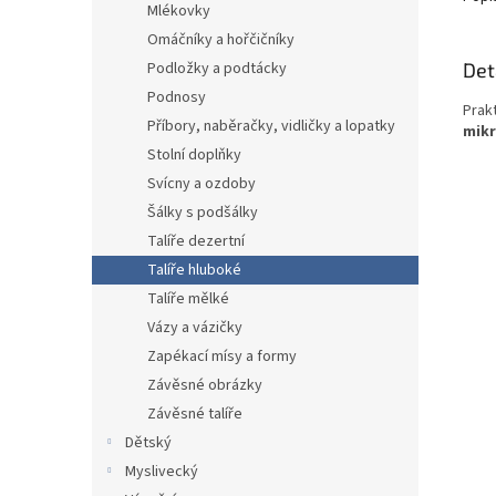
Mlékovky
Omáčníky a hořčičníky
Det
Podložky a podtácky
Podnosy
Prak
Příbory, naběračky, vidličky a lopatky
mikr
Stolní doplňky
Svícny a ozdoby
Šálky s podšálky
Talíře dezertní
Talíře hluboké
Talíře mělké
Vázy a vázičky
Zapékací mísy a formy
Závěsné obrázky
Závěsné talíře
Dětský
Myslivecký