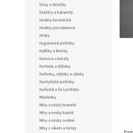
n
Dózy a dózičky
e
Etažéry a kabarety
l
Hodiny keramické
Hodiny porcelánové
Hrnky
Hygienické potřeby
Kalíšky a likérky
Konvice a karafy
Korbele a džbány
Kořenky, mlýnky a slánky
Kuchyňské potřeby
Kuřácké a šicí potřeby
Máslenky
Mísy a misky hranaté
Mísy a misky kulaté
Mísy a misky oválné
Mísy s víkem a teriny
Popi