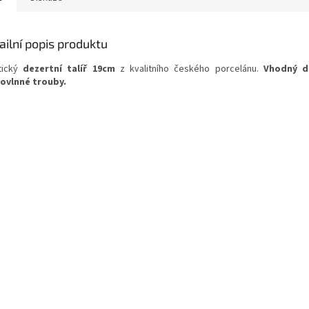
ailní popis produktu
tický
dezertní talíř 19cm
z kvalitního českého porcelánu.
Vhodný d
ovlnné trouby.