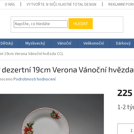
O NÁS
VYTVOŘTE SI SVŮJ VLASTNÍ TOTAL DESIGN
REKLAMNÍ POR
HLEDAT
Dětský
Myslivecký
Vánoční
Velikonoční
Dárkový
tní 19cm Verona Vánoční hvězda CCL
ř dezertní 19cm Verona Vánoční hvězda
né
noceno
Podrobnosti hodnocení
ní
225
u
Měrná
1-2 t
cena:
ek.