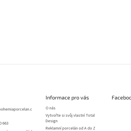
Informace pro vás
Facebo
O nás
bohemiaporcelan.c
Vytvořte si svůj vlastní Total
Design
0 663
Reklamní porcelán od A do Z