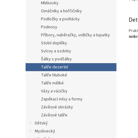
Mlékovky
Omáčníky a hořčičníky
Det
Podložky a podtácky
Podnosy
Prak
Příbory, naběračky, vidličky a lopatky
mikr
Stolní doplňky
Svícny a ozdoby
Šálky s podšálky
Talíře dezertní
Talíře hluboké
Talíře mělké
Vázy a vázičky
Zapékací mísy a formy
Závěsné obrázky
Závěsné talíře
Dětský
Myslivecký