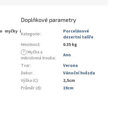
Doplňkové parametry
o myčky i
Porcelánové
Kategorie
:
dezertní talíře
Hmotnost
:
0.35 kg
?
Myčka a
Ano
mikrolvnná trouba
:
Tvar
:
Verona
Dekor
:
Vánoční hvězda
Výška (C)
:
2,5cm
Průměr (d)
:
19cm