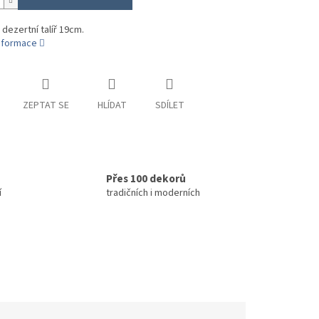
 dezertní talíř 19cm.
informace
ZEPTAT SE
HLÍDAT
SDÍLET
Přes 100 dekorů
í
tradičních i moderních