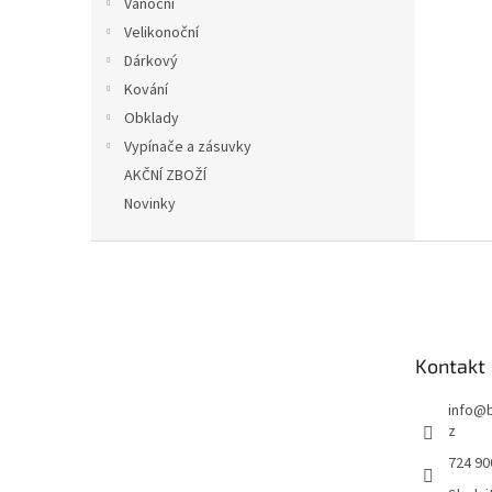
Vánoční
Velikonoční
Dárkový
Kování
Obklady
Vypínače a zásuvky
AKČNÍ ZBOŽÍ
Novinky
Z
á
p
a
t
Kontakt
í
info
@
z
724 90