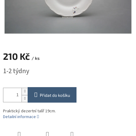
210 Kč
/ ks
Měrná
1-2 týdny
cena:
Přidat do košíku
Praktický dezertní talíř 19cm.
Detailní informace