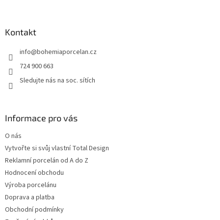
á
p
a
Kontakt
t
info
@
bohemiaporcelan.cz
í
724 900 663
Sledujte nás na soc. sítích
Informace pro vás
O nás
Vytvořte si svůj vlastní Total Design
Reklamní porcelán od A do Z
Hodnocení obchodu
Výroba porcelánu
Doprava a platba
Obchodní podmínky