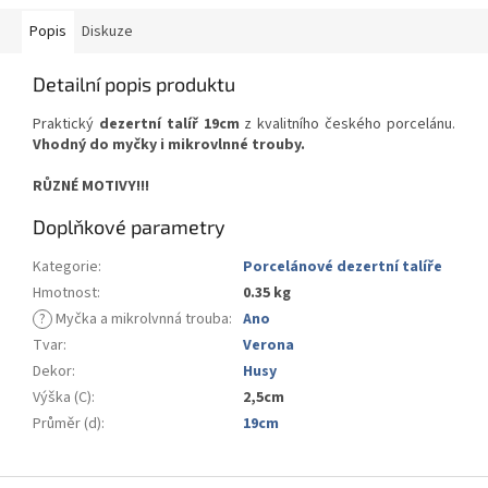
Popis
Diskuze
Detailní popis produktu
Praktický
dezertní talíř 19cm
z kvalitního českého porcelánu.
Vhodný do myčky i mikrovlnné trouby.
RŮZNÉ MOTIVY!!!
Doplňkové parametry
Kategorie
:
Porcelánové dezertní talíře
Hmotnost
:
0.35 kg
?
Myčka a mikrolvnná trouba
:
Ano
Tvar
:
Verona
Dekor
:
Husy
Výška (C)
:
2,5cm
Průměr (d)
:
19cm
Z