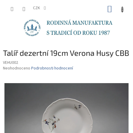
Přejít
NÁKUP
na
CZK
obsah
KOŠÍK
Talíř dezertní 19cm Verona Husy CBB
VEHU002
Průměrné
Neohodnoceno
Podrobnosti hodnocení
hodnocení
produktu
je
0,0
z
5
hvězdiček.