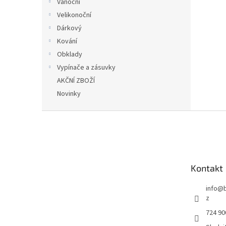
Vánoční
Velikonoční
Dárkový
Kování
Obklady
Vypínače a zásuvky
AKČNÍ ZBOŽÍ
Novinky
Z
á
p
a
t
Kontakt
í
info
@
z
724 90