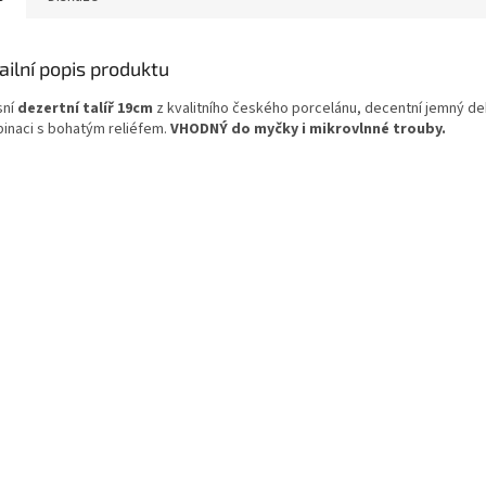
ailní popis produktu
sní
dezertní talíř 19cm
z kvalitního českého porcelánu, decentní jemný de
inaci s bohatým reliéfem.
VHODNÝ do myčky i mikrovlnné trouby.