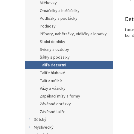
Mlékovky
Omáčníky a hořčičníky
Det
Podložky a podtácky
Podnosy
Luxu
Příbory, naběračky, vidličky a lopatky
komb
Stolní doplňky
Svícny a ozdoby
Šálky s podšálky
Talíře dezertní
Talíře hluboké
Talíře mělké
Vázy a vázičky
Zapékací mísy a formy
Závěsné obrázky
Závěsné talíře
Dětský
Myslivecký