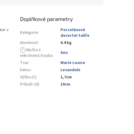
Doplňkové parametry
kor v
Porcelánové
Kategorie
:
dezertní talíře
Hmotnost
:
0.4 kg
?
Myčka a
Ano
mikrolvnná trouba
:
Tvar
:
Marie Louise
Dekor
:
Levandule
Výška (C)
:
1,7cm
Průměr (d)
:
19cm