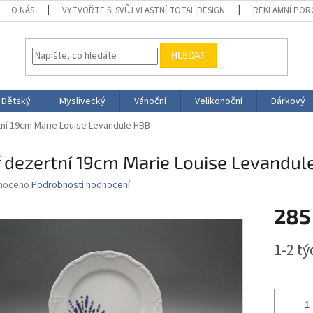
O NÁS
VYTVOŘTE SI SVŮJ VLASTNÍ TOTAL DESIGN
REKLAMNÍ POR
HLEDAT
Dětský
Myslivecký
Vánoční
Velikonoční
Dárkový
tní 19cm Marie Louise Levandule HBB
ř dezertní 19cm Marie Louise Levandul
né
noceno
Podrobnosti hodnocení
ní
285
u
Měrná
1-2 t
cena:
ek.