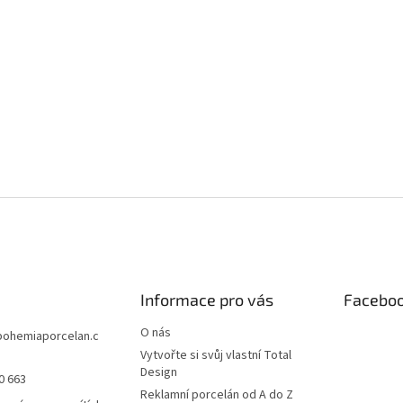
Informace pro vás
Facebo
O nás
bohemiaporcelan.c
Vytvořte si svůj vlastní Total
Design
0 663
Reklamní porcelán od A do Z