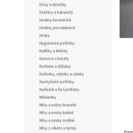
n
Dózy a dózičky
e
Etažéry a kabarety
l
Hodiny keramické
Hodiny porcelánové
Hrnky
Hygienické potřeby
Kalíšky a likérky
Konvice a karafy
Korbele a džbány
Kořenky, mlýnky a slánky
Kuchyňské potřeby
Kuřácké a šicí potřeby
Máslenky
Mísy a misky hranaté
Mísy a misky kulaté
Mísy a misky oválné
Mísy s víkem a teriny
Popi