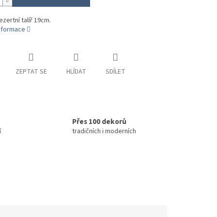
ezertní talíř 19cm.
informace
ZEPTAT SE
HLÍDAT
SDÍLET
Přes 100 dekorů
í
tradičních i moderních