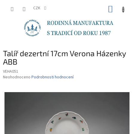
Přejít
NÁKUP
na
CZK
obsah
KOŠÍK
Talíř dezertní 17cm Verona Házenky
ABB
VEHA051
Průměrné
Neohodnoceno
Podrobnosti hodnocení
hodnocení
produktu
je
0,0
z
5
hvězdiček.