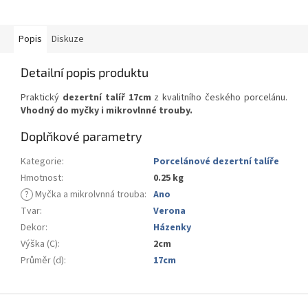
Popis
Diskuze
Detailní popis produktu
Praktický
dezertní talíř 17cm
z kvalitního českého porcelánu.
Vhodný do myčky i mikrovlnné trouby.
Doplňkové parametry
Kategorie
:
Porcelánové dezertní talíře
Hmotnost
:
0.25 kg
?
Myčka a mikrolvnná trouba
:
Ano
Tvar
:
Verona
Dekor
:
Házenky
Výška (C)
:
2cm
Průměr (d)
:
17cm
Z