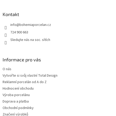
á
p
a
Kontakt
t
info
@
bohemiaporcelan.cz
í
724 900 663
Sledujte nás na soc. sítích
Informace pro vás
O nás
Vytvořte si svůj vlastní Total Design
Reklamní porcelán od A do Z
Hodnocení obchodu
Výroba porcelánu
Doprava a platba
Obchodní podmínky
Značení výrobků