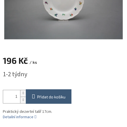
196 Kč
/ ks
Měrná
1-2 týdny
cena:
Přidat do košíku
Praktický dezertní talíř 17cm.
Detailní informace