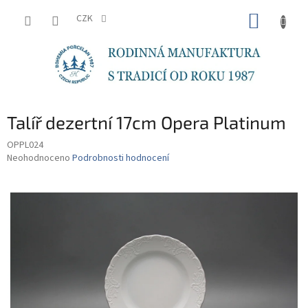
Přejít
NÁKUP
na
CZK
obsah
KOŠÍK
Talíř dezertní 17cm Opera Platinum
OPPL024
Průměrné
Neohodnoceno
Podrobnosti hodnocení
hodnocení
produktu
je
0,0
z
5
hvězdiček.