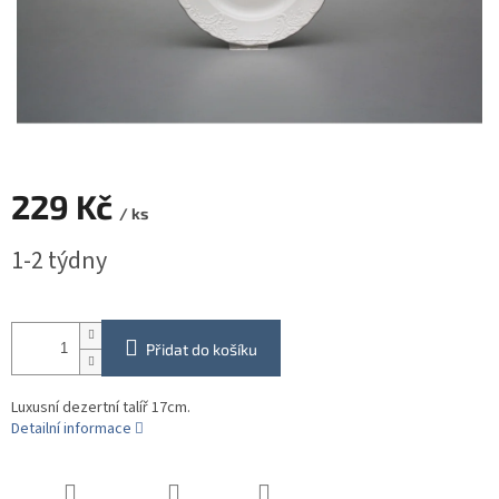
229 Kč
/ ks
Měrná
1-2 týdny
cena:
Přidat do košíku
Luxusní dezertní talíř 17cm.
Detailní informace