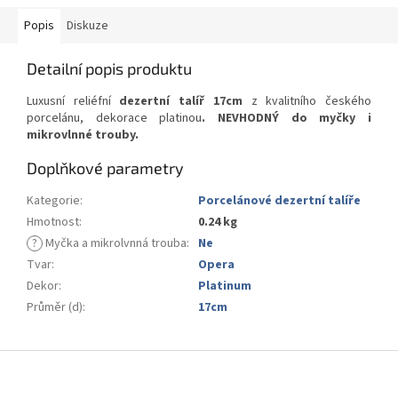
Popis
Diskuze
Detailní popis produktu
Luxusní reliéfní
dezertní talíř 17cm
z kvalitního českého
porcelánu, dekorace platinou
. NEVHODNÝ do myčky i
mikrovlnné trouby.
Doplňkové parametry
Kategorie
:
Porcelánové dezertní talíře
Hmotnost
:
0.24 kg
?
Myčka a mikrolvnná trouba
:
Ne
Tvar
:
Opera
Dekor
:
Platinum
Průměr (d)
:
17cm
Z
á