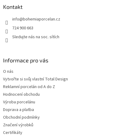
p
a
Kontakt
t
info
@
bohemiaporcelan.cz
í
724 900 663
Sledujte nás na soc. sítích
Informace pro vás
O nás
Vytvořte si svůj vlastní Total Design
Reklamní porcelán od A do Z
Hodnocení obchodu
Výroba porcelánu
Doprava a platba
Obchodní podmínky
Značení výrobků
Certifikáty