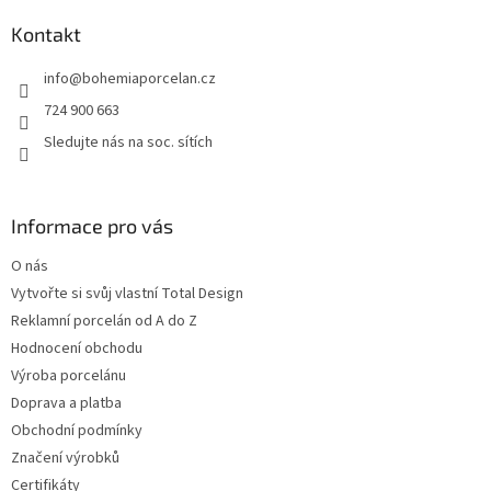
p
a
Kontakt
t
info
@
bohemiaporcelan.cz
í
724 900 663
Sledujte nás na soc. sítích
Informace pro vás
O nás
Vytvořte si svůj vlastní Total Design
Reklamní porcelán od A do Z
Hodnocení obchodu
Výroba porcelánu
Doprava a platba
Obchodní podmínky
Značení výrobků
Certifikáty