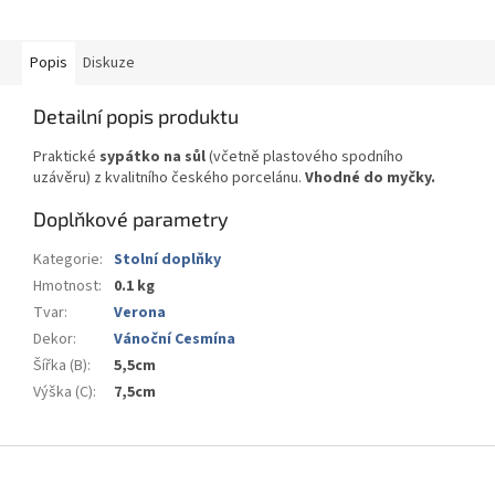
Popis
Diskuze
Detailní popis produktu
Praktické
sypátko na sůl
(včetně plastového spodního
uzávěru) z kvalitního českého porcelánu.
Vhodné do myčky.
Doplňkové parametry
Kategorie
:
Stolní doplňky
Hmotnost
:
0.1 kg
Tvar
:
Verona
Dekor
:
Vánoční Cesmína
Šířka (B)
:
5,5cm
Výška (C)
:
7,5cm
Z
á