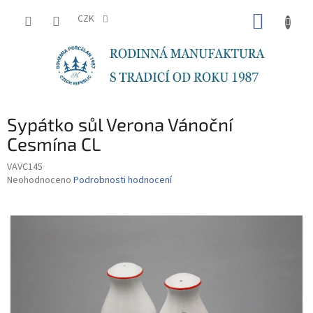
Přejít
NÁKUP
na
CZK
obsah
KOŠÍK
Sypátko sůl Verona Vánoční
Cesmína CL
VAVC145
Průměrné
Neohodnoceno
Podrobnosti hodnocení
hodnocení
produktu
je
0,0
z
5
hvězdiček.