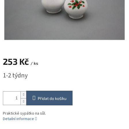
253 Kč
/ ks
Měrná
1-2 týdny
cena:
Přidat do košíku
Praktické sypátko na sůl.
Detailní informace