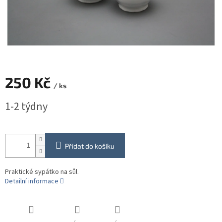
250 Kč
/ ks
Měrná
1-2 týdny
cena:
Přidat do košíku
Praktické sypátko na sůl.
Detailní informace