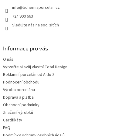
t
info
@
bohemiaporcelan.cz
í
724 900 663
Sledujte nás na soc. sítích
Informace pro vás
O nás
Vytvořte si svůj vlastní Total Design
Reklamní porcelán od A do Z
Hodnocení obchodu
Výroba porcelánu
Doprava a platba
Obchodní podmínky
Značení výrobků
Certifikáty
FAQ
Podmínky ochrany osobních údajů