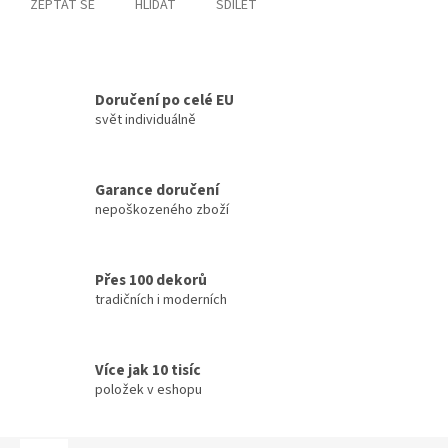
ZEPTAT SE
HLÍDAT
SDÍLET
Doručení po celé EU
svět individuálně
Garance doručení
nepoškozeného zboží
Přes 100 dekorů
tradičních i moderních
Více jak 10 tisíc
položek v eshopu