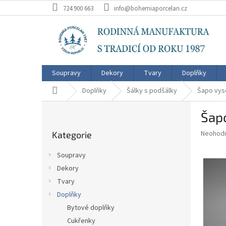
Přejít
724 900 663
info@bohemiaporcelan.cz
na
obsah
Soupravy
Dekory
Tvary
Doplňky
Domů
Doplňky
Šálky s podšálky
Šapo vys
P
Šapo
o
Přeskočit
s
Průměr
Neohod
Kategorie
kategorie
t
hodnoce
r
produkt
Soupravy
a
je
Dekory
0,0
n
z
Tvary
n
5
í
Doplňky
hvězdič
p
Bytové doplňky
a
Cukřenky