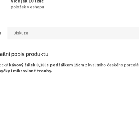
Více jak 10 tisíc
položek v eshopu
s
Diskuze
ailní popis produktu
tický
kávový šálek 0,18l s podšálkem 15cm
z kvalitního českého porcelá
yčky i mikrovlnné trouby.