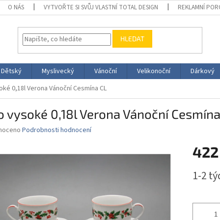
O NÁS
VYTVOŘTE SI SVŮJ VLASTNÍ TOTAL DESIGN
REKLAMNÍ POR
HLEDAT
Dětský
Myslivecký
Vánoční
Velikonoční
Dárkový
oké 0,18l Verona Vánoční Cesmína CL
 vysoké 0,18l Verona Vánoční Cesmína
né
noceno
Podrobnosti hodnocení
ní
422
u
Měrná
1-2 t
cena:
ek.