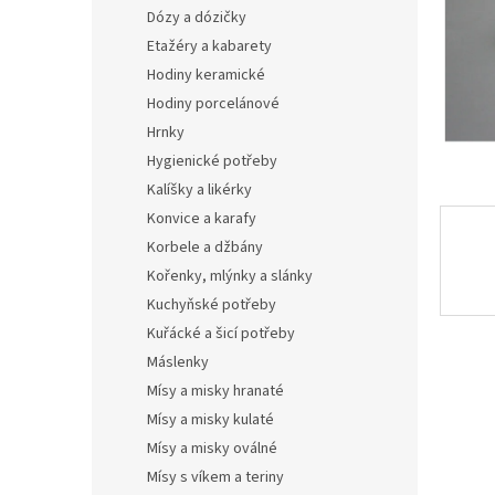
n
Dózy a dózičky
e
Etažéry a kabarety
l
Hodiny keramické
Hodiny porcelánové
Hrnky
Hygienické potřeby
Kalíšky a likérky
Konvice a karafy
Korbele a džbány
Kořenky, mlýnky a slánky
Kuchyňské potřeby
Kuřácké a šicí potřeby
Máslenky
Mísy a misky hranaté
Mísy a misky kulaté
Mísy a misky oválné
Mísy s víkem a teriny