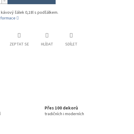
 kávový šálek 0,18l s podšálkem.
informace
ZEPTAT SE
HLÍDAT
SDÍLET
Přes 100 dekorů
í
tradičních i moderních