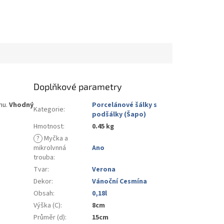
Doplňkové parametry
nu.
Vhodný
Porcelánové šálky s
Kategorie
:
podšálky (Šapo)
Hmotnost
:
0.45 kg
?
Myčka a
mikrolvnná
Ano
trouba
:
Tvar
:
Verona
Dekor
:
Vánoční Cesmína
Obsah
:
0,18l
Výška (C)
:
8cm
Průměr (d)
:
15cm