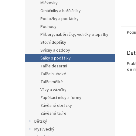
Mlékovky
Omáčníky a hořčičníky
Podložky a podtácky
Podnosy
Popi
Příbory, naběračky, vidličky a lopatky
Stolní doplňky
Svícny a ozdoby
Det
Šálky s podšálky
Prak
Talíře dezertní
do m
Talíře hluboké
Talíře mělké
Vázy a vázičky
Zapékací mísy a formy
Závěsné obrázky
Závěsné talíře
Dětský
Myslivecký