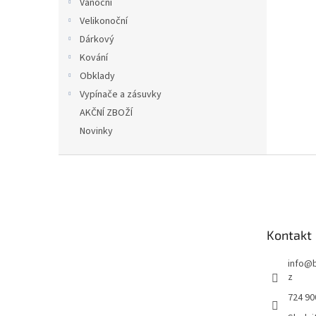
Vánoční
Velikonoční
Dárkový
Kování
Obklady
Vypínače a zásuvky
AKČNÍ ZBOŽÍ
Novinky
Z
á
p
a
t
Kontakt
í
info
@
z
724 90