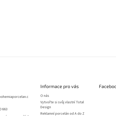
Informace pro vás
Facebo
O nás
bohemiaporcelan.c
Vytvořte si svůj vlastní Total
Design
0 663
Reklamní porcelán od A do Z