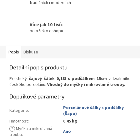
tradičních i moderních
Více jak 10 tisíc
položek v eshopu
Popis
Diskuze
Detailní popis produktu
Praktický
čajový šálek 0,18l s podšálkem 15cm
z kvalitního
českého porcelánu.
Vhodný do myčky i mikrovlnné trouby.
Doplňkové parametry
Porcelánové šálky s podšálky
Kategorie
:
(Šapo)
Hmotnost
:
0.45 kg
?
Myčka a mikrolvnná
Ano
trouba
: