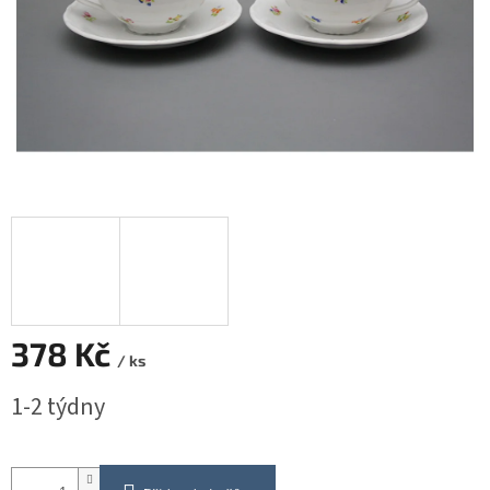
378 Kč
/ ks
Měrná
1-2 týdny
cena: