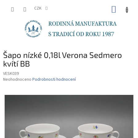
Přejít
NÁKUP
na
CZK
obsah
KOŠÍK
Šapo nízké 0,18l Verona Sedmero
kvítí BB
VESK039
Průměrné
Neohodnoceno
Podrobnosti hodnocení
hodnocení
produktu
je
0,0
z
5
hvězdiček.