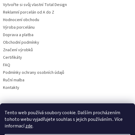
Vytvořte si svůj vlastní Total Design
Reklamní porcelán od A do Z
Hodnocení obchodu
Výroba porcelánu
Doprava a platba
Obchodní podmínky
Značení výrobků
Certifikáty
FAQ
Podmínky ochrany osobních údajů
Ruční malba
Kontakty
Facebook
Tento web používá soubory cookie. Dalším procházením
tohoto webu vyjadřujete souhlas s jejich používáním.. Více
informací
zde
.