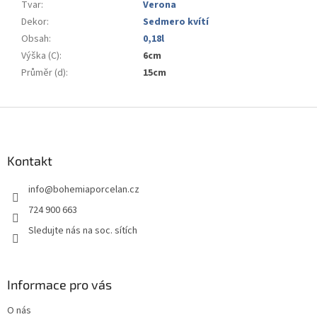
Tvar
:
Verona
Dekor
:
Sedmero kvítí
Obsah
:
0,18l
Výška (C)
:
6cm
Průměr (d)
:
15cm
Z
á
p
a
Kontakt
t
info
@
bohemiaporcelan.cz
í
724 900 663
Sledujte nás na soc. sítích
Informace pro vás
O nás